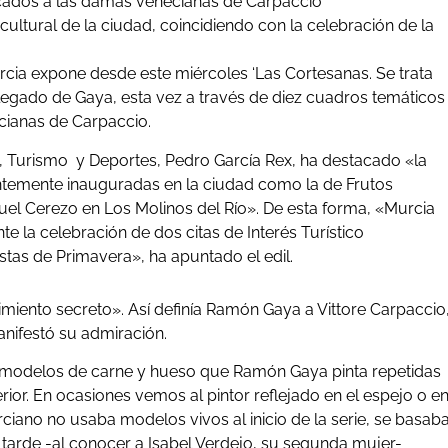
icados a las damas venecianas de Carpaccio
ultural de la ciudad, coincidiendo con la celebración de la
ia expone desde este miércoles ‘Las Cortesanas. Se trata
legado de Gaya, esta vez a través de diez cuadros temáticos
cianas de Carpaccio.
ura, Turismo y Deportes, Pedro García Rex, ha destacado «la
ntemente inauguradas en la ciudad como la de Frutos
uel Cerezo en Los Molinos del Río». De esta forma, «Murcia
 la celebración de dos citas de Interés Turístico
stas de Primavera», ha apuntado el edil.
vimiento secreto». Así definía Ramón Gaya a Vittore Carpaccio
anifestó su admiración.
 modelos de carne y hueso que Ramón Gaya pinta repetidas
rior. En ocasiones vemos al pintor reflejado en el espejo o e
urciano no usaba modelos vivos al inicio de la serie, se basab
tarde -al conocer a Isabel Verdejo, su segunda mujer-