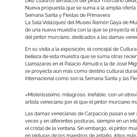
Diez cuadros temáticos del pintor murciano ded
Nueva propuesta que se suma a la amplia oferta c
Semana Santa y Fiestas de Primavera
La Sala Velázquez del Museo Ramón Gaya de Murc
de una nueva muestra con la que se proyecta el 
del pintor murciano, dedicados a las damas vene
En su visita a la exposición, el concejal de Cult
belleza de esta muestra que se suma otras recie
Llamazares en el Palacio Almudí o la de José Mig
se proyecta aún más como destino cultural durante
Internacional como son la Semana Santa y las Fie
«Misteriosísimo, milagroso, inefable, con un atre
artista veneciano por el que el pintor murciano m
Las damas venecianas de Carpaccio pasan a ser
veces y en diferentes posturas, siempre en un inte
el cristal de la ventana. Sin embargo, el pintor m
en pinturas de los maestros de antaño. Años más 