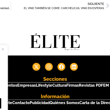
SIGUIENTE
Inma Guijarro: “El buen diseño interior es aquel que aúna funcionalidad y ergonomía para el usuario”
EL VINO TAMBIÉN SE COME: CARCHELICAS, VINO EN ESFERAS
Secciones
s
Eventos
Empresas
Lifestyle
Cultura
Firmas
Revistas PDF
EM 
Información
críbete
Contacto
Publicidad
Quiénes Somos
Carta de la Dire