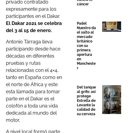
privado contratado
cáncer
expresamente para los
participantes en el Dakar.
El Dakar 2021 se celebra
Padel
Nuestro da
del 3 al 15 de enero.
el salto al
mercado
Antonio Tárraga lleva
británico
con su
participando desde hace
primera
apertura
décadas en diferentes
en
pruebas y rutas
Mancheste
r
relacionadas con el 4×4,
tanto en España como en
el norte de África y este
Del tanque
esta llamada para tomar
al grifo: así
protege
parte en el Dakar es el
Estrella de
Levante la
colofón a toda una vida
calidad de
dedicada al mundo del
su cerveza
motor.
A nivel local formó parte