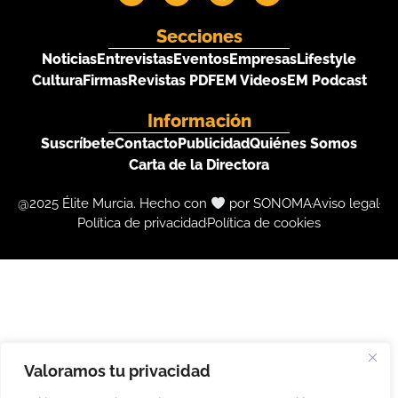
Secciones
Noticias
Entrevistas
Eventos
Empresas
Lifestyle
Cultura
Firmas
Revistas PDF
EM Videos
EM Podcast
Información
Suscríbete
Contacto
Publicidad
Quiénes Somos
Carta de la Directora
@2025 Élite Murcia. Hecho con
por SONOMA
Aviso legal
Política de privacidad
Política de cookies
Valoramos tu privacidad