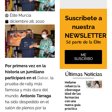
Élite Murcia
Suscríbete a
diciembre 28, 2020
nuestra
NEWSLETTER
Sé parte de la Élite
ME
SUSCRIBO
Por primera vez en la
historia un jumillano
Últimas Noticias
participará en el
Dakar
, la
Hefame
prueba de rally más
refuerza la
famosa y más dura del
cibersegur
idad de las
mundo.
Antonio Tárraga
farmacias
con una
ha sido despedido en el
nueva guía
salón de plenos por la
práctica