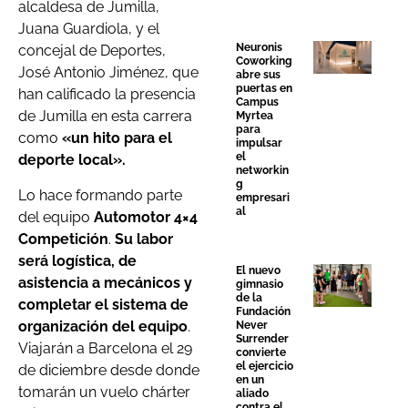
alcaldesa de Jumilla,
Juana Guardiola, y el
Neuronis
concejal de Deportes,
Coworking
José Antonio Jiménez, que
abre sus
puertas en
han calificado la presencia
Campus
de Jumilla en esta carrera
Myrtea
para
como
«un hito para el
impulsar
el
deporte local».
networkin
g
Lo hace formando parte
empresari
al
del equipo
Automotor 4×4
Competición
.
Su labor
será logística, de
El nuevo
asistencia a mecánicos y
gimnasio
de la
completar el sistema de
Fundación
organización del equipo
.
Never
Surrender
Viajarán a Barcelona el 29
convierte
el ejercicio
de diciembre desde donde
en un
tomarán un vuelo chárter
aliado
contra el