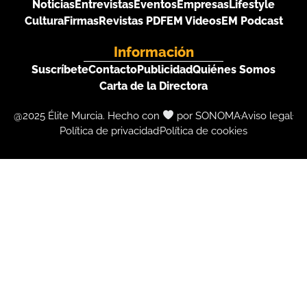
Noticias
Entrevistas
Eventos
Empresas
Lifestyle
Cultura
Firmas
Revistas PDF
EM Videos
EM Podcast
Información
Suscríbete
Contacto
Publicidad
Quiénes Somos
Carta de la Directora
@2025 Élite Murcia. Hecho con
por SONOMA
Aviso legal
Política de privacidad
Política de cookies