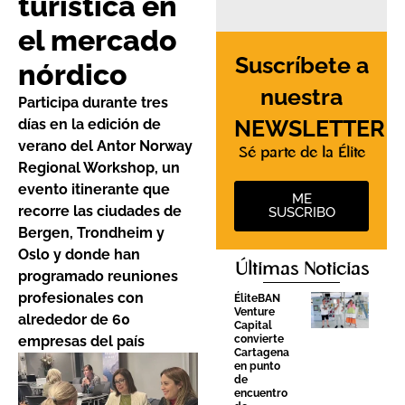
turística en
el mercado
Suscríbete a
nórdico
nuestra
Participa durante tres
NEWSLETTER
días en la edición de
verano del Antor Norway
Sé parte de la Élite
Regional Workshop, un
evento itinerante que
ME
recorre las ciudades de
SUSCRIBO
Bergen, Trondheim y
Oslo y donde han
Últimas Noticias
programado reuniones
profesionales con
ÉliteBAN
Venture
alrededor de 60
Capital
convierte
empresas del país
Cartagena
en punto
de
encuentro