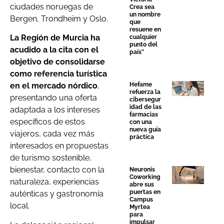
ciudades noruegas de
Crea sea
un nombre
Bergen, Trondheim y Oslo.
que
resuene en
La Región de Murcia ha
cualquier
punto del
acudido a la cita con el
país”
objetivo de consolidarse
como referencia turística
Hefame
en el mercado nórdico
,
refuerza la
presentando una oferta
cibersegur
idad de las
adaptada a los intereses
farmacias
específicos de estos
con una
nueva guía
viajeros, cada vez más
práctica
interesados en propuestas
de turismo sostenible,
bienestar, contacto con la
Neuronis
Coworking
naturaleza, experiencias
abre sus
puertas en
auténticas y gastronomía
Campus
local.
Myrtea
para
impulsar