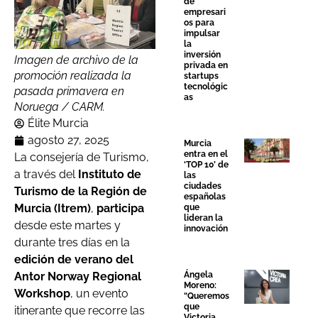
de
empresari
os para
impulsar
la
inversión
Imagen de archivo de la
privada en
promoción realizada la
startups
tecnológic
pasada primavera en
as
Noruega / CARM.
Élite Murcia
agosto 27, 2025
Murcia
entra en el
La consejería de Turismo,
‘TOP 10’ de
a través del
Instituto de
las
ciudades
Turismo de la Región de
españolas
Murcia (Itrem)
,
participa
que
lideran la
desde este martes y
innovación
durante tres días en la
edición de verano del
Antor Norway Regional
Ángela
Moreno:
Workshop
, un evento
“Queremos
que
itinerante que recorre las
Victoria