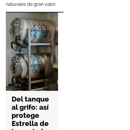
naturales de gran valor.
Clerhp
celebra 15
años
afianzando
su
expansión
internacion
Del tanque
al
al grifo: así
protege
4 Agosto 2026
Estrella de
No Hay Comentari