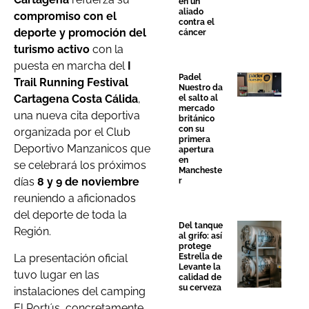
en un
aliado
compromiso con el
contra el
deporte y promoción del
cáncer
turismo activo
con la
puesta en marcha del
I
Padel
Trail Running Festival
Nuestro da
Cartagena Costa Cálida
,
el salto al
mercado
una nueva cita deportiva
británico
con su
organizada por el Club
primera
Deportivo Manzanicos que
apertura
en
se celebrará los próximos
Mancheste
días
8 y 9 de noviembre
r
reuniendo a aficionados
del deporte de toda la
Del tanque
Región.
al grifo: así
protege
La presentación oficial
Estrella de
Levante la
tuvo lugar en las
calidad de
su cerveza
instalaciones del camping
El Portús, concretamente