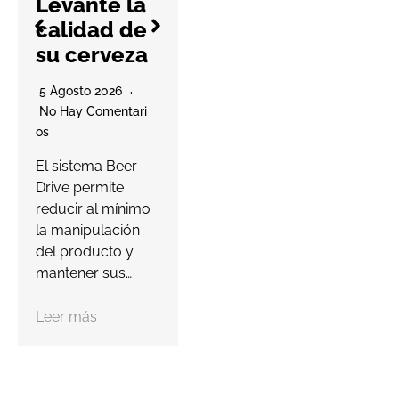
Levante la
Os
calidad de
La compañía
su cerveza
prevé entregar
este año las
O
5 Agosto 2026
primeras viviendas
No Hay Comentari
de su proyecto en
Os
Punta Cana,…
d
El sistema Beer
c
Drive permite
Leer más
C
reducir al mínimo
C
la manipulación
del producto y
mantener sus…
Leer más