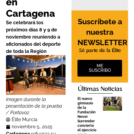
en
Cartagena
Suscríbete a
Se celebrará los
próximos días 8 y 9 de
nuestra
noviembre reuniendo a
NEWSLETTER
aficionados del deporte
Sé parte de la Élite
de toda la Región
ME
SUSCRIBO
Últimas Noticias
El nuevo
Imagen durante la
gimnasio
presentación de la prueba
de la
/ Portavoz.
Fundación
Never
Élite Murcia
Surrender
convierte
noviembre 5, 2025
el ejercicio
Cartagena
refuerza su