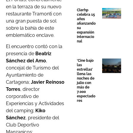
en la terraza de su nuevo
Clerhp
restaurante Tramonti con
celebra 15
años
una gran puesta de sol
afianzando
sobre la bahía de este
su
expansión
emblemático enclave.
internacio
nal
El encuentro contó con la
presencia de
Beatriz
Sánchez del Amo
,
‘Cine bajo
las
concejal de Turismo del
estrellas’
llena las
Ayuntamiento de
noches de
Cartagena;
Javier Reinoso
julio con
más de
Torres
, director
7.000
corporativo de
espectado
res
Experiencias y Actividades
del camping;
Kiko
Sánchez
, presidente del
Club Deportivo
Manzanicos;