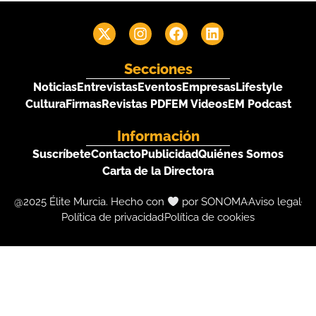
Secciones
Noticias
Entrevistas
Eventos
Empresas
Lifestyle
Cultura
Firmas
Revistas PDF
EM Videos
EM Podcast
Información
Suscríbete
Contacto
Publicidad
Quiénes Somos
Carta de la Directora
@2025 Élite Murcia. Hecho con
por SONOMA
Aviso legal
Política de privacidad
Política de cookies