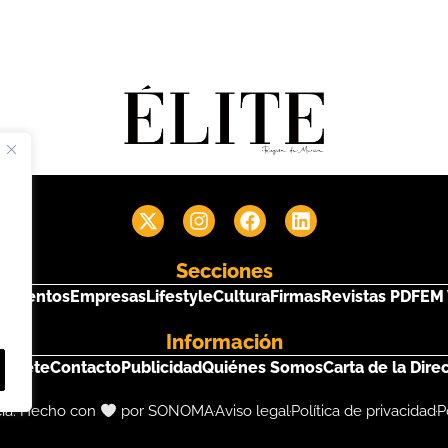
Secciones
s
Eventos
Empresas
Lifestyle
Cultura
Firmas
Revistas PDF
EM 
Información
críbete
Contacto
Publicidad
Quiénes Somos
Carta de la Dire
cia. Hecho con
por SONOMA
Aviso legal
Política de privacidad
P