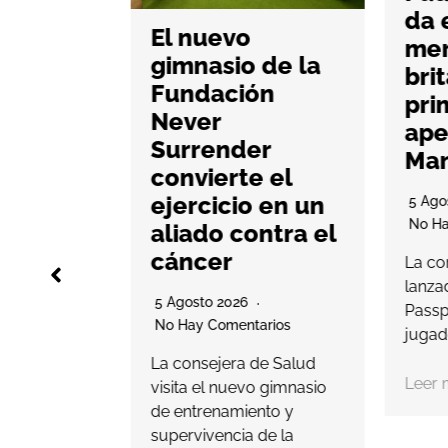
da e
g abre
El nuevo
mer
as en
gimnasio de la
brit
Myrtea
Fundación
pri
lsar el
Never
aper
ng
Surrender
Man
ial
convierte el
ejercicio en un
5 Agos
No Hay
aliado contra el
rios
cáncer
La com
working,
lanzad
nales de
5 Agosto 2026
Passpor
ntará con
No Hay Comentarios
jugado
36
La consejera de Salud
Leer m
visita el nuevo gimnasio
de entrenamiento y
supervivencia de la