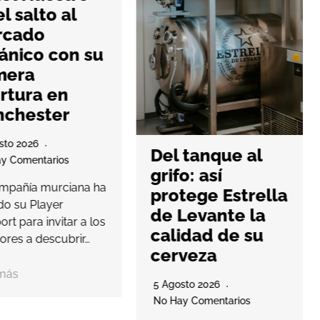
l salto al
cado
ánico con su
mera
tura en
chester
to 2026
Del tanque al
 Comentarios
grifo: así
pañía murciana ha
protege Estrella
o su Player
de Levante la
t para invitar a los
calidad de su
res a descubrir…
cerveza
ás
5 Agosto 2026
No Hay Comentarios