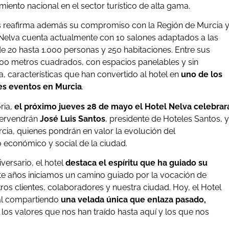
iento nacional en el sector turístico de alta gama.
os reafirma además su compromiso con la Región de Murcia 
 Nelva cuenta actualmente con 10 salones adaptados a las
 20 hasta 1.000 personas y 250 habitaciones. Entre sus
900 metros cuadrados, con espacios panelables y sin
a, características que han convertido al hotel en
uno de los
es eventos en Murcia
.
ria,
el próximo jueves 28 de mayo el Hotel Nelva celebrar
ntervendrán
José Luis Santos
, presidente de Hoteles Santos, y
rcia, quienes pondrán en valor la evolución del
o económico y social de la ciudad.
iversario, el hotel
destaca el espíritu que ha guiado su
nte años iniciamos un camino guiado por la vocación de
ros clientes, colaboradores y nuestra ciudad. Hoy, el Hotel
ial compartiendo
una velada única que enlaza pasado,
los valores que nos han traído hasta aquí y los que nos