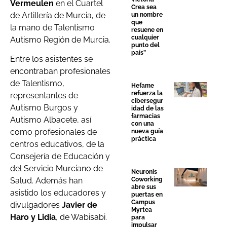
Vermeulen
en el Cuartel
Crea sea
de Artillería de Murcia, de
un nombre
que
la mano de Talentismo
resuene en
cualquier
Autismo Región de Murcia.
punto del
país”
Entre los asistentes se
encontraban profesionales
de Talentismo,
Hefame
refuerza la
representantes de
cibersegur
Autismo Burgos y
idad de las
farmacias
Autismo Albacete, así
con una
como profesionales de
nueva guía
práctica
centros educativos, de la
Consejería de Educación y
del Servicio Murciano de
Neuronis
Coworking
Salud. Además han
abre sus
asistido los educadores y
puertas en
Campus
divulgadores
Javier de
Myrtea
Haro y Lidia
, de Wabisabi.
para
impulsar