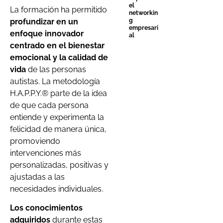
el
La formación ha permitido
networkin
profundizar en un
g
empresari
enfoque innovador
al
centrado en el bienestar
emocional y la calidad de
vida
de las personas
autistas. La metodología
H.A.P.P.Y.® parte de la idea
de que cada persona
entiende y experimenta la
felicidad de manera única,
promoviendo
intervenciones más
personalizadas, positivas y
ajustadas a las
necesidades individuales.
Los conocimientos
adquiridos
durante estas