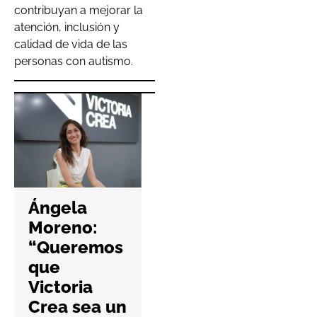
contribuyan a mejorar la
atención, inclusión y
calidad de vida de las
personas con autismo.
Hefame
refuerza la
Ángela
ciberseguri
Moreno:
dad de las
“Queremos
farmacias
que
con una
Victoria
nueva guía
Crea sea un
práctica