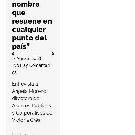
nombre
6 Agosto 2026
que
No Hay Comentari
resuene en
Os
l
cualquier
La cooperativa
punto del
elabora un
país”
decálogo de
O
buenas prácticas
7 Agosto 2026
para ayudar a las
No Hay Comentari
farmacias a
Os
proteger…
a
Entrevista a
s
Ángela Moreno,
Leer más
c
directora de
Asuntos Públicos
y Corporativos de
Victoria Crea
Leer más