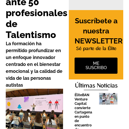
ante 50
profesionales
Suscríbete a
de
nuestra
Talentismo
NEWSLETTER
La formación ha
Sé parte de la Élite
permitido profundizar en
un enfoque innovador
ME
centrado en el bienestar
SUSCRIBO
emocional y la calidad de
vida de las personas
autistas
Últimas Noticias
ÉliteBAN
Venture
Capital
convierte
Cartagena
en punto
de
encuentro