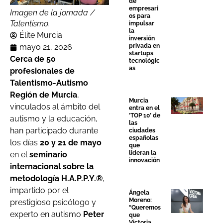
de
empresari
Imagen de la jornada /
os para
Talentismo.
impulsar
la
Élite Murcia
inversión
mayo 21, 2026
privada en
startups
Cerca de 50
tecnológic
as
profesionales de
Talentismo-Autismo
Región de Murcia
,
Murcia
vinculados al ámbito del
entra en el
‘TOP 10’ de
autismo y la educación,
las
han participado durante
ciudades
españolas
los días
20 y 21 de mayo
que
lideran la
en el
seminario
innovación
internacional sobre la
metodología H.A.P.P.Y.®
,
impartido por el
Ángela
Moreno:
prestigioso psicólogo y
“Queremos
experto en autismo
Peter
que
Victoria