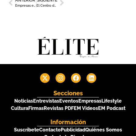
ANTERIOR
SIGUIENTE
Empresas e instituciones debaten sobre economía circular en una jornada impulsada por PreZero y Élite Región de Murcia
El Centro de Interpretación de Salzillo Tea & Coffee en Alcantarilla ya es una realidad
Secciones
Noticias
Entrevistas
Eventos
Empresas
Lifestyle
Cultura
Firmas
Revistas PDF
EM Videos
EM Podcast
Información
Suscríbete
Contacto
Publicidad
Quiénes Somos