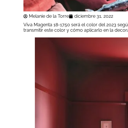
Melanie de la Torre
diciembre 31, 2022
Viva Magenta 18-1750 será el color del 2023 seg
transmitir este color y cómo aplicarlo en la decor