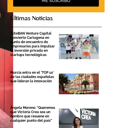
ME SUSCRIBO
Últimas Noticias
ÉliteBAN Venture Capital
convierte Cartagena en
punto de encuentro de
empresarios para impulsar
la inversión privada en
startups tecnológicas
Murcia entra en el ‘TOP 10’
de las ciudades españolas
que lideran la innovación
Ángela Moreno: “Queremos
que Victoria Crea sea un
nombre que resuene en
cualquier punto del país”