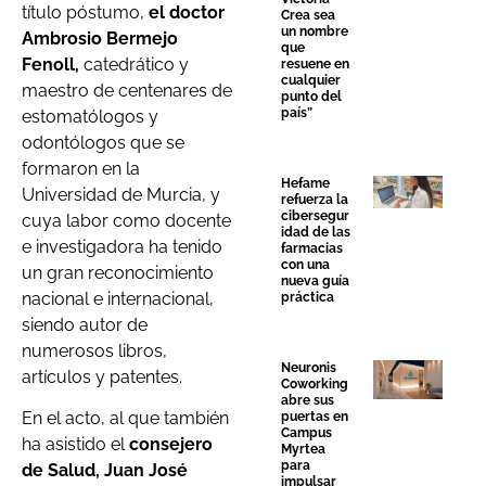
título póstumo,
el doctor
Crea sea
un nombre
Ambrosio Bermejo
que
Fenoll,
catedrático y
resuene en
cualquier
maestro de centenares de
punto del
país”
estomatólogos y
odontólogos que se
formaron en la
Hefame
Universidad de Murcia, y
refuerza la
cibersegur
cuya labor como docente
idad de las
e investigadora ha tenido
farmacias
con una
un gran reconocimiento
nueva guía
nacional e internacional,
práctica
siendo autor de
numerosos libros,
Neuronis
artículos y patentes.
Coworking
abre sus
En el acto, al que también
puertas en
Campus
ha asistido el
consejero
Myrtea
para
de Salud, Juan José
impulsar