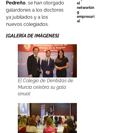
Pedreño
, se han otorgado
el
networkin
galardones a los doctores
g
ya jubilados y a los
empresari
al
nuevos colegiados.
[GALERÍA DE IMÁGENES]
El Colegio de Dentistas de
Murcia celebra su gala
anual