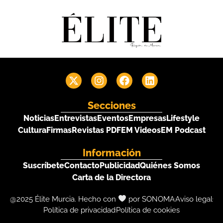
Secciones
Noticias
Entrevistas
Eventos
Empresas
Lifestyle
Cultura
Firmas
Revistas PDF
EM Videos
EM Podcast
Información
Suscríbete
Contacto
Publicidad
Quiénes Somos
Carta de la Directora
@2025 Élite Murcia. Hecho con
por SONOMA
Aviso legal
Política de privacidad
Política de cookies