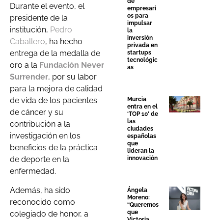
de
Durante el evento, el
empresari
os para
presidente de la
impulsar
institución,
Pedro
la
inversión
Caballero
, ha hecho
privada en
entrega de la medalla de
startups
tecnológic
oro a la
Fundación Never
as
Surrender
, por su labor
para la mejora de calidad
Murcia
de vida de los pacientes
entra en el
de cáncer y su
‘TOP 10’ de
las
contribución a la
ciudades
investigación en los
españolas
que
beneficios de la práctica
lideran la
innovación
de deporte en la
enfermedad.
Además, ha sido
Ángela
Moreno:
reconocido como
“Queremos
que
colegiado de honor, a
Victoria