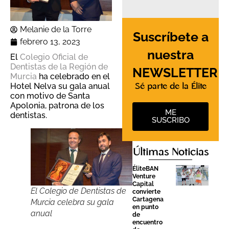
Melanie de la Torre
Suscríbete a
febrero 13, 2023
nuestra
El
Colegio Oficial de
Dentistas de la Región de
NEWSLETTER
Murcia
ha celebrado en el
Hotel Nelva su gala anual
Sé parte de la Élite
con motivo de Santa
Apolonia, patrona de los
ME
dentistas.
SUSCRIBO
Últimas Noticias
ÉliteBAN
Venture
Capital
El Colegio de Dentistas de
convierte
Cartagena
Murcia celebra su gala
en punto
anual
de
encuentro