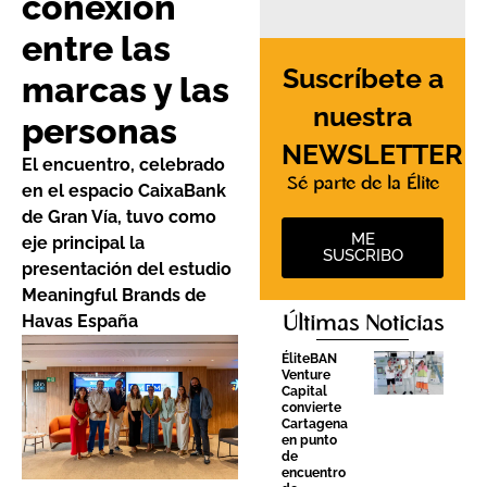
conexión
entre las
Suscríbete a
marcas y las
nuestra
personas
NEWSLETTER
El encuentro, celebrado
Sé parte de la Élite
en el espacio CaixaBank
de Gran Vía, tuvo como
ME
eje principal la
SUSCRIBO
presentación del estudio
Meaningful Brands de
Havas España
Últimas Noticias
ÉliteBAN
Venture
Capital
convierte
Cartagena
en punto
de
encuentro