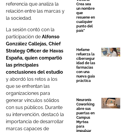
referencia que analiza la
Crea sea
un nombre
relación entre las marcas y
que
resuene en
la sociedad.
cualquier
punto del
La sesión contó con la
país”
participación de
Alfonso
González Callejas, Chief
Hefame
Strategy Officer de Havas
refuerza la
España, quien compartió
cibersegur
idad de las
las principales
farmacias
conclusiones del estudio
con una
nueva guía
y abordó los retos a los
práctica
que se enfrentan las
organizaciones para
generar vínculos sólidos
Neuronis
Coworking
con sus públicos. Durante
abre sus
puertas en
su intervención, destacó la
Campus
importancia de desarrollar
Myrtea
para
marcas capaces de
impulsar