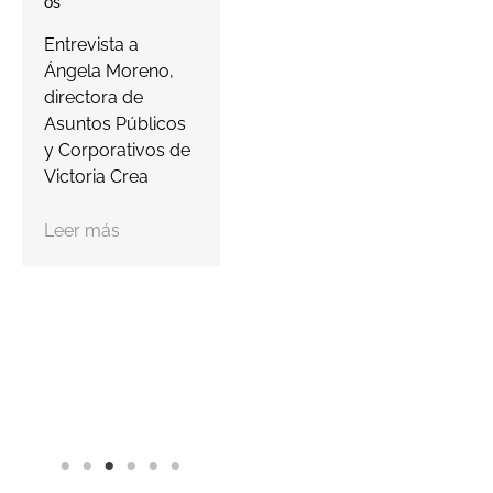
Os
proteger…
a
Entrevista a
s
Ángela Moreno,
Leer más
c
directora de
Asuntos Públicos
y Corporativos de
Victoria Crea
Leer más