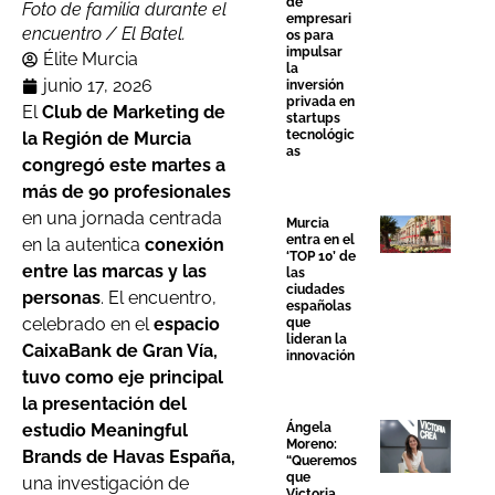
de
Foto de familia durante el
empresari
encuentro / El Batel.
os para
impulsar
Élite Murcia
la
junio 17, 2026
inversión
privada en
El
Club de Marketing de
startups
tecnológic
la Región de Murcia
as
congregó este martes a
más de 90 profesionales
en una jornada centrada
Murcia
entra en el
en la autentica
conexión
‘TOP 10’ de
entre las marcas y las
las
ciudades
personas
. El encuentro,
españolas
celebrado en el
espacio
que
lideran la
CaixaBank de Gran Vía,
innovación
tuvo como eje principal
la presentación del
Ángela
estudio Meaningful
Moreno:
Brands de Havas España,
“Queremos
que
una investigación de
Victoria