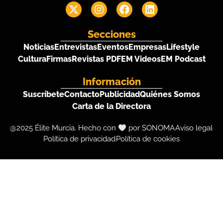
Secciones
Noticias
Entrevistas
Eventos
Empresas
Lifestyle
Cultura
Firmas
Revistas PDF
EM Videos
EM Podcast
Información
Suscríbete
Contacto
Publicidad
Quiénes Somos
Carta de la Directora
@2025 Élite Murcia. Hecho con
por SONOMA
Aviso legal
Política de privacidad
Política de cookies