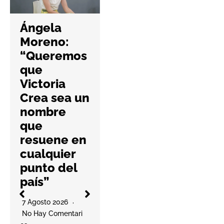
Hefame
refuerza la
Ángela
ciberseguri
Moreno:
dad de las
“Queremos
farmacias
que
con una
Victoria
nueva guía
Crea sea un
práctica
nombre
6 Agosto 2026
que
No Hay Comentari
resuene en
Os
l
cualquier
La cooperativa
punto del
elabora un
país”
decálogo de
O
buenas prácticas
7 Agosto 2026
para ayudar a las
No Hay Comentari
farmacias a