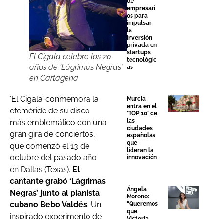
de
empresari
os para
impulsar
la
inversión
privada en
startups
El Cigala celebra los 20
tecnológic
años de ‘Lágrimas Negras’
as
en Cartagena
‘El Cigala’ conmemora la
Murcia
entra en el
efeméride de su disco
‘TOP 10’ de
las
más emblemático con una
ciudades
gran gira de conciertos,
españolas
que
que comenzó el 13 de
lideran la
octubre del pasado año
innovación
en Dallas (Texas).
El
cantante grabó ‘Lágrimas
Ángela
Negras’ junto al pianista
Moreno:
cubano Bebo Valdés.
Un
“Queremos
que
inspirado experimento de
Victoria