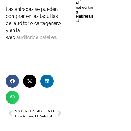
el
networkin
Las entradas se pueden
g
comprar en las taquillas
empresari
al
del auditorio cartagenero
y en la
web
auditorioelbatel.es.
ANTERIOR
SIGUIENTE
Anna Alonso, la emprendedora murciana que te enseña a hablar en público
El Portón de la Condesa, un lugar de ensueño