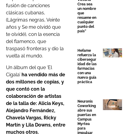
Crea sea
fusión de canciones
un nombre
clásicas cubanas,
que
resuene en
(Lágrimas negras, Veinte
cualquier
años y Se me olvidó que
punto del
país”
te olvidé), con la esencia
del flamenco, que
traspasó fronteras y dio la
Hefame
refuerza la
vuelta al mundo.
cibersegur
idad de las
Un álbum del que ‘El
farmacias
con una
Cigala’
ha vendido más de
nueva guía
dos millones de copias, y
práctica
que contó con la
colaboración de artistas
Neuronis
de la talla de: Alicia Keys,
Coworking
Alejandro Fernández,
abre sus
puertas en
Chavela Vargas, Ricky
Campus
Myrtea
Martín y Lila Downs, entre
para
muchos otros.
impulsar