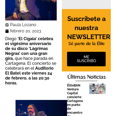
Suscríbete a
Paula Lozano
nuestra
febrero 20, 2023
NEWSLETTER
Diego
‘El Cigala’ celebra
el vigésimo aniversario
Sé parte de la Élite
de su disco ‘Lágrimas
Negras’ con una gran
ME
gira,
que hace parada en
SUSCRIBO
Cartagena. El concierto se
celebrará en el
Auditorio
El Batel este viernes 24
Últimas Noticias
de febrero, a las 20:30
horas.
ÉliteBAN
Venture
Capital
convierte
Cartagena
en punto
de
encuentro