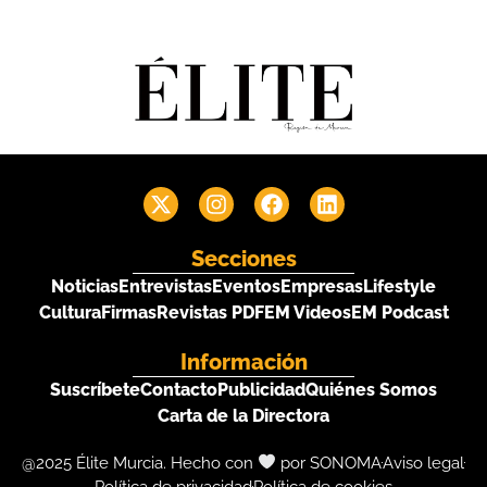
Secciones
Noticias
Entrevistas
Eventos
Empresas
Lifestyle
Cultura
Firmas
Revistas PDF
EM Videos
EM Podcast
Información
Suscríbete
Contacto
Publicidad
Quiénes Somos
Carta de la Directora
@2025 Élite Murcia. Hecho con
por SONOMA
Aviso legal
Política de privacidad
Política de cookies