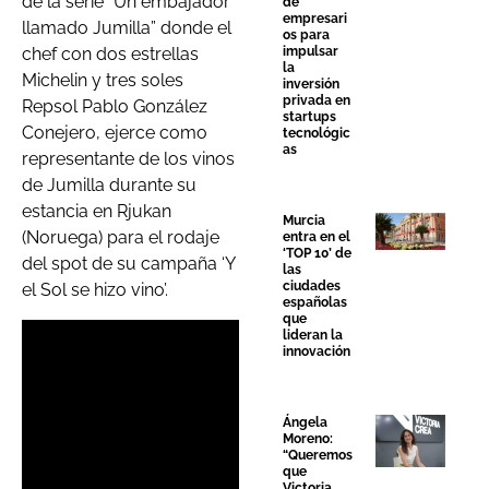
de la serie “Un embajador
de
empresari
llamado Jumilla” donde el
os para
impulsar
chef con dos estrellas
la
Michelin y tres soles
inversión
privada en
Repsol Pablo González
startups
Conejero, ejerce como
tecnológic
as
representante de los vinos
de Jumilla durante su
estancia en Rjukan
Murcia
(Noruega) para el rodaje
entra en el
‘TOP 10’ de
del spot de su campaña ‘Y
las
ciudades
el Sol se hizo vino’.
españolas
que
lideran la
innovación
Ángela
Moreno:
“Queremos
que
Victoria