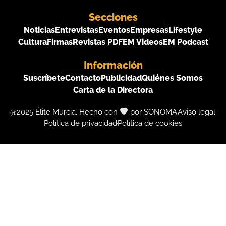
Secciones
Noticias
Entrevistas
Eventos
Empresas
Lifestyle
Cultura
Firmas
Revistas PDF
EM Videos
EM Podcast
Información
Suscríbete
Contacto
Publicidad
Quiénes Somos
Carta de la Directora
@2025 Élite Murcia. Hecho con
por SONOMA
Aviso legal
Política de privacidad
Política de cookies