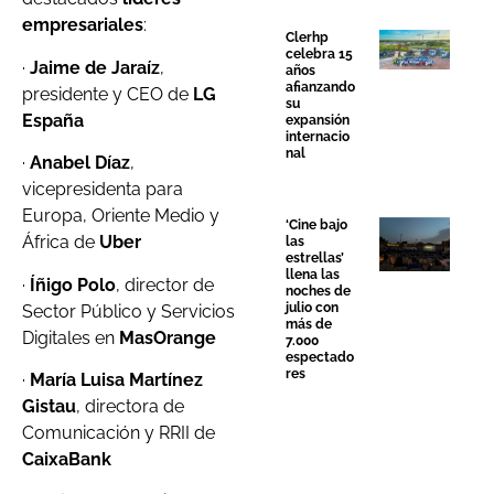
empresariales
:
Clerhp
celebra 15
·
Jaime de Jaraíz
,
años
afianzando
presidente y CEO de
LG
su
España
expansión
internacio
nal
·
Anabel Díaz
,
vicepresidenta para
Europa, Oriente Medio y
‘Cine bajo
África de
Uber
las
estrellas’
llena las
·
Íñigo Polo
, director de
noches de
julio con
Sector Público y Servicios
más de
Digitales en
MasOrange
7.000
espectado
res
·
María Luisa Martínez
Gistau
, directora de
Comunicación y RRII de
CaixaBank