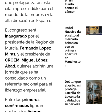
en un
que protagonizarán esta
aliado
cita imprescindible para el
contra el
cáncer
mundo de la empresa y la
alta dirección en España.
Padel
El congreso será
Nuestro da
el salto al
inaugurado
por el
mercado
presidente de la Región de
británico
con su
Murcia,
Fernando López
primera
Miras
, y el presidente de
apertura
en
CROEM
,
Miguel López
Mancheste
r
Abad
, quienes abrirán una
jornada que se ha
consolidado como un
Del tanque
referente nacional para el
al grifo: así
protege
liderazgo empresarial.
Estrella de
Levante la
Entre los
primeros
calidad de
su cerveza
confirmados
figuran
destacados
líderes