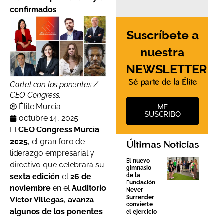
confirmados
Suscríbete a
nuestra
NEWSLETTER
Sé parte de la Élite
Cartel con los ponentes /
CEO Congress.
Élite Murcia
ME
SUSCRIBO
octubre 14, 2025
El
CEO Congress Murcia
2025
, el gran foro de
Últimas Noticias
liderazgo empresarial y
El nuevo
directivo que celebrará su
gimnasio
sexta edición
el
26 de
de la
Fundación
noviembre
en el
Auditorio
Never
Surrender
Víctor Villegas
,
avanza
convierte
algunos de los ponentes
el ejercicio