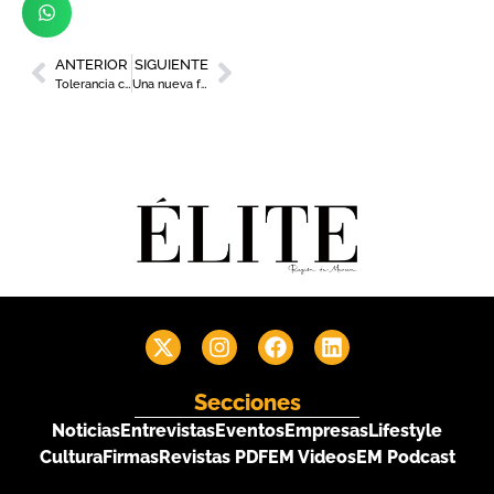
ANTERIOR
SIGUIENTE
Tolerancia cero con la publicidad sexista: Retiran más de 300 vallas en Murcia
Una nueva forma de moverse sin cambiar de coche
Secciones
Noticias
Entrevistas
Eventos
Empresas
Lifestyle
Cultura
Firmas
Revistas PDF
EM Videos
EM Podcast