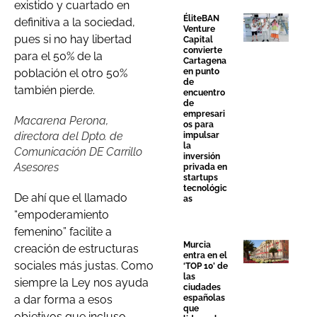
existido y cuartado en
ÉliteBAN
definitiva a la sociedad,
Venture
pues si no hay libertad
Capital
convierte
para el 50% de la
Cartagena
en punto
población el otro 50%
de
también pierde.
encuentro
de
empresari
Macarena Perona,
os para
directora del Dpto. de
impulsar
la
Comunicación DE Carrillo
inversión
Asesores
privada en
startups
tecnológic
De ahí que el llamado
as
“empoderamiento
femenino” facilite a
Murcia
creación de estructuras
entra en el
sociales más justas. Como
‘TOP 10’ de
las
siempre la Ley nos ayuda
ciudades
a dar forma a esos
españolas
que
objetivos que incluso