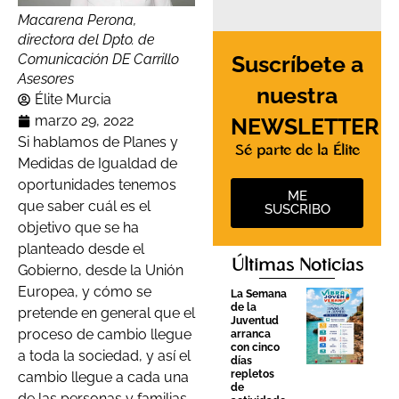
Macarena Perona,
directora del Dpto. de
Suscríbete a
Comunicación DE Carrillo
Asesores
nuestra
Élite Murcia
marzo 29, 2022
NEWSLETTER
Si hablamos de Planes y
Sé parte de la Élite
Medidas de Igualdad de
oportunidades tenemos
ME
que saber cuál es el
SUSCRIBO
objetivo que se ha
planteado desde el
Últimas Noticias
Gobierno, desde la Unión
Europea, y cómo se
La Semana
de la
pretende en general que el
Juventud
proceso de cambio llegue
arranca
con cinco
a toda la sociedad, y así el
días
repletos
cambio llegue a cada una
de
de las personas y familias.