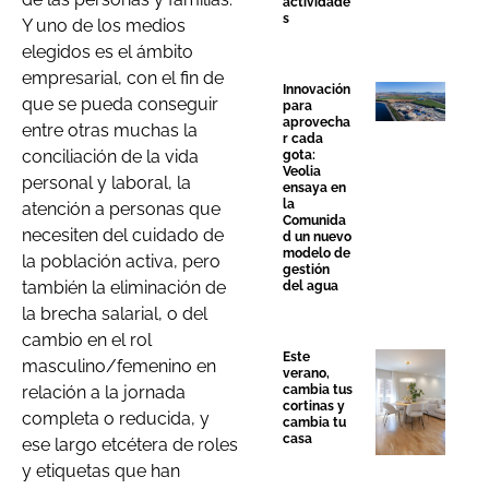
actividade
s
Y uno de los medios
elegidos es el ámbito
empresarial, con el fin de
Innovación
que se pueda conseguir
para
aprovecha
entre otras muchas la
r cada
conciliación de la vida
gota:
Veolia
personal y laboral, la
ensaya en
la
atención a personas que
Comunida
necesiten del cuidado de
d un nuevo
modelo de
la población activa, pero
gestión
también la eliminación de
del agua
la brecha salarial, o del
cambio en el rol
Este
masculino/femenino en
verano,
cambia tus
relación a la jornada
cortinas y
completa o reducida, y
cambia tu
casa
ese largo etcétera de roles
y etiquetas que han