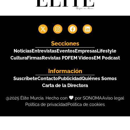
Secciones
Noticias
Entrevistas
Eventos
Empresas
Lifestyle
Cultura
Firmas
Revistas PDF
EM Videos
EM Podcast
Información
Suscríbete
Contacto
Publicidad
Quiénes Somos
Carta de la Directora
@2025 Élite Murcia. Hecho con
por SONOMA
Aviso legal
Política de privacidad
Política de cookies