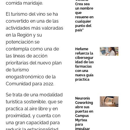
comida maridaje.
Crea sea
un nombre
que
El turismo del vino se ha
resuene en
convertido en una de las
cualquier
punto del
actividades más valoradas
país”
en la Región y su
potenciación se
contempla como una de
Hefame
refuerza la
las líneas de acción
cibersegur
prioritarias del nuevo plan
idad de las
farmacias
de turismo
con una
nueva guía
enogastronómico de la
práctica
Comunidad para 2022.
Se trata de una modalidad
Neuronis
turística sostenible, que se
Coworking
abre sus
practica al aire libre y en
puertas en
proximidad, y cuenta con
Campus
Myrtea
una gran capacidad para
para
impulsar
reducir la estacionalidad,