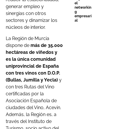
el
generar empleo y
networkin
g
sinergias con otros
empresari
sectores y dinamizar los
al
núcleos de interior.
La Región de Murcia
dispone de
más de 35.000
hectáreas de viñedos y
es la única comunidad
uniprovincial de España
con tres vinos con D.O.P.
(Bullas, Jumilla y Yecla)
y
con tres Rutas del Vino
certificadas por la
Asociación Española de
ciudades del Vino, Acevin.
Además, la Región es, a
través del Instituto de
Turismo, socio activo del