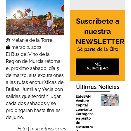
Suscríbete a
nuestra
NEWSLETTER
Melanie de la Torre
marzo 2, 2022
Sé parte de la Élite
El Bus del Vino de la
Región de Murcia retoma
ME
el próximo sábado, día 5
SUSCRIBO
de marzo, sus excursiones
a las rutas enoturísticas de
Últimas Noticias
Bullas, Jumilla y Yecla con
salidas que tendrán lugar
ÉliteBAN
Venture
cada dos sábados y se
Capital
convierte
prolongarán hasta finales
Cartagena
de junio.
en punto
de
encuentro
Foto | murciaturistica.es