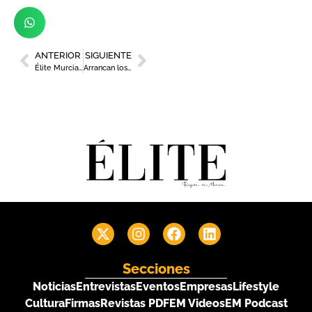
ANTERIOR
SIGUIENTE
Élite Murcia Mujer 2022: un evento de impacto para la mujer de la Región
Arrancan los Aperitivos Deportivos SBW con Estrella Levante
Secciones
Noticias
Entrevistas
Eventos
Empresas
Lifestyle
Cultura
Firmas
Revistas PDF
EM Videos
EM Podcast