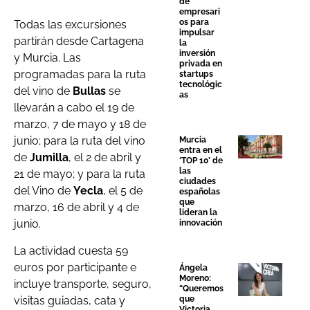
de
empresari
os para
Todas las excursiones
impulsar
partirán desde Cartagena
la
inversión
y Murcia. Las
privada en
programadas para la ruta
startups
tecnológic
del vino de
Bullas
se
as
llevarán a cabo el 19 de
marzo, 7 de mayo y 18 de
junio; para la ruta del vino
Murcia
entra en el
de
Jumilla
, el 2 de abril y
‘TOP 10’ de
las
21 de mayo; y para la ruta
ciudades
del Vino de
Yecla
, el 5 de
españolas
que
marzo, 16 de abril y 4 de
lideran la
junio.
innovación
La actividad cuesta 59
euros por participante e
Ángela
Moreno:
incluye transporte, seguro,
“Queremos
visitas guiadas, cata y
que
Victoria