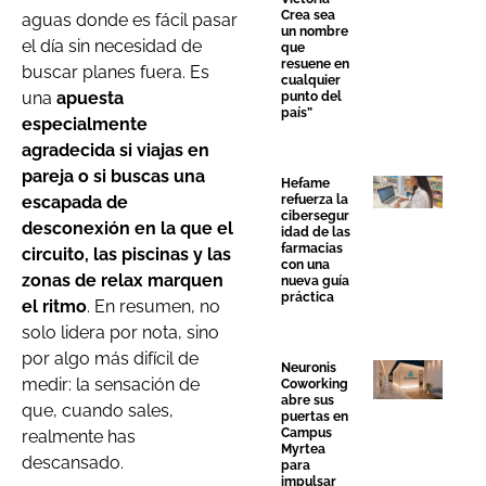
Crea sea
aguas donde es fácil pasar
un nombre
el día sin necesidad de
que
resuene en
buscar planes fuera. Es
cualquier
una
apuesta
punto del
país”
especialmente
agradecida si viajas en
pareja o si buscas una
Hefame
escapada de
refuerza la
cibersegur
desconexión en la que el
idad de las
farmacias
circuito, las piscinas y las
con una
zonas de relax marquen
nueva guía
práctica
el ritmo
. En resumen, no
solo lidera por nota, sino
por algo más difícil de
Neuronis
medir: la sensación de
Coworking
abre sus
que, cuando sales,
puertas en
Campus
realmente has
Myrtea
descansado.
para
impulsar