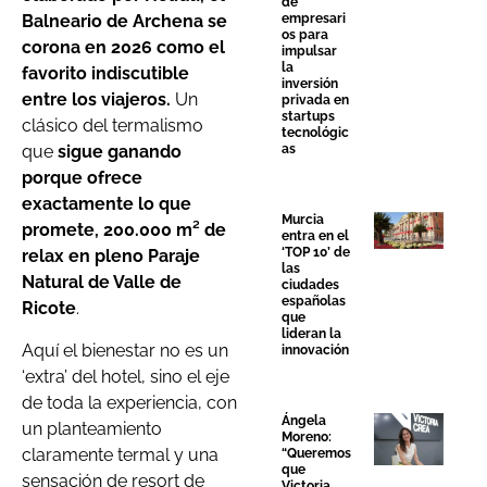
de
empresari
Balneario de Archena se
os para
corona en 2026 como el
impulsar
la
favorito indiscutible
inversión
entre los viajeros.
Un
privada en
startups
clásico del termalismo
tecnológic
as
que
sigue ganando
porque ofrece
exactamente lo que
Murcia
promete, 200.000 m² de
entra en el
‘TOP 10’ de
relax en pleno Paraje
las
Natural de Valle de
ciudades
españolas
Ricote
.
que
lideran la
Aquí el bienestar no es un
innovación
‘extra’ del hotel, sino el eje
de toda la experiencia, con
Ángela
un planteamiento
Moreno:
claramente termal y una
“Queremos
que
sensación de resort de
Victoria