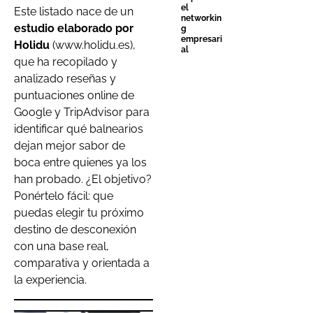
el
Este listado nace de un
networkin
estudio elaborado por
g
empresari
Holidu
(www.holidu.es),
al
que ha recopilado y
analizado reseñas y
puntuaciones online de
Google y TripAdvisor para
identificar qué balnearios
dejan mejor sabor de
boca entre quienes ya los
han probado. ¿El objetivo?
Ponértelo fácil: que
puedas elegir tu próximo
destino de desconexión
con una base real,
comparativa y orientada a
la experiencia.