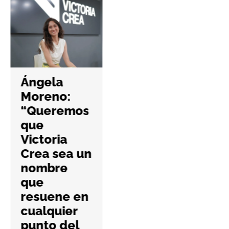
Hefame
refuerza la
Ángela
ciberseguri
Moreno:
dad de las
“Queremos
farmacias
que
con una
Victoria
nueva guía
Crea sea un
práctica
nombre
6 Agosto 2026
que
No Hay Comentari
resuene en
Os
l
cualquier
La cooperativa
punto del