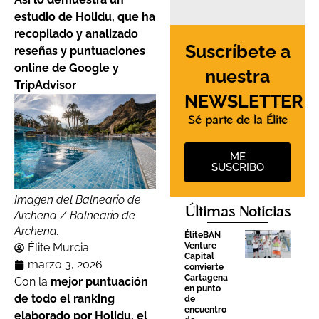
estudio de Holidu, que ha
recopilado y analizado
Suscríbete a
reseñas y puntuaciones
online de Google y
nuestra
TripAdvisor
NEWSLETTER
Sé parte de la Élite
ME
SUSCRIBO
Imagen del Balneario de
Últimas Noticias
Archena / Balneario de
Archena.
ÉliteBAN
Venture
Élite Murcia
Capital
marzo 3, 2026
convierte
Cartagena
Con la
mejor puntuación
en punto
de todo el ranking
de
encuentro
elaborado por Holidu, el