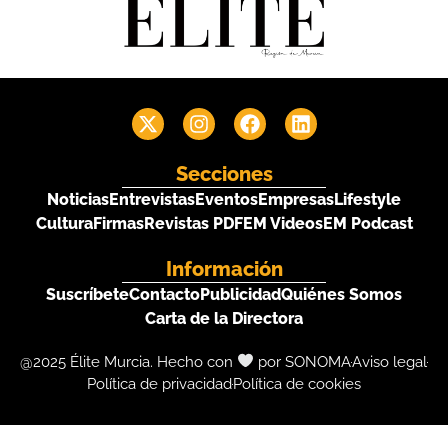
Secciones
Noticias
Entrevistas
Eventos
Empresas
Lifestyle
Cultura
Firmas
Revistas PDF
EM Videos
EM Podcast
Información
Suscríbete
Contacto
Publicidad
Quiénes Somos
Carta de la Directora
@2025 Élite Murcia. Hecho con
por SONOMA
Aviso legal
Política de privacidad
Política de cookies