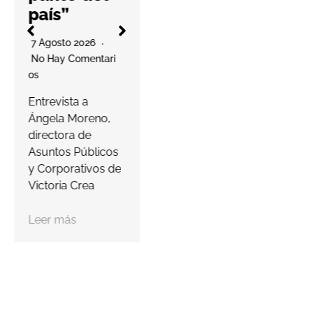
elabora un
país”
decálogo de
O
buenas prácticas
7 Agosto 2026
para ayudar a las
No Hay Comentari
farmacias a
Os
proteger…
a
Entrevista a
s
Ángela Moreno,
Leer más
c
directora de
Asuntos Públicos
y Corporativos de
Victoria Crea
Leer más