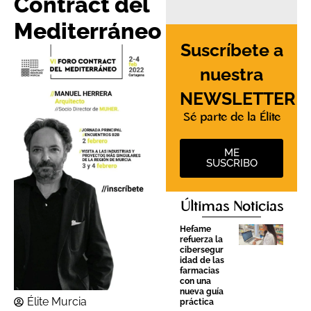
Contract del
Mediterráneo
Suscríbete a
nuestra
NEWSLETTER
Sé parte de la Élite
ME
SUSCRIBO
Últimas Noticias
Hefame
refuerza la
cibersegur
idad de las
farmacias
con una
nueva guía
Élite Murcia
práctica