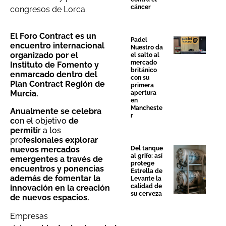
cáncer
congresos de Lorca.
El Foro Contract es un
Padel
encuentro internacional
Nuestro da
organizado por el
el salto al
mercado
Instituto de Fomento y
británico
enmarcado dentro del
con su
Plan Contract Región de
primera
Murcia.
apertura
en
Mancheste
Anualmente se celebra
r
c
on el objetivo
de
permiti
r a los
prof
esionales explorar
nuevos mercados
Del tanque
al grifo: así
emergentes a través de
protege
encuentros y ponencias
Estrella de
además de fomentar la
Levante la
calidad de
innovación en la creación
su cerveza
de nuevos espacios.
Empresas