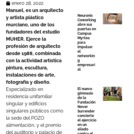
enero 28, 2022
Manuel, es un arquitecto
Neuronis
y artista plástico
Coworking
murciano, uno de los
abre sus
puertas en
fundadores del estudio
Campus
Myrtea
MUHER. Ejerce la
para
profesión de arquitecto
impulsar
el
desde 1988, combinada
networkin
con la actividad artística
g
empresari
pintura, escultura,
al
instalaciones de arte,
fotografía y diseño.
Especializado en
El nuevo
gimnasio
residencia unifamiliar
de la
Fundación
singular y edificios
Never
singulares públicos como
Surrender
convierte
la sede del POZO
el ejercicio
alimentación, y el premio
en un
aliado
del auditorio y palacio de
contra el