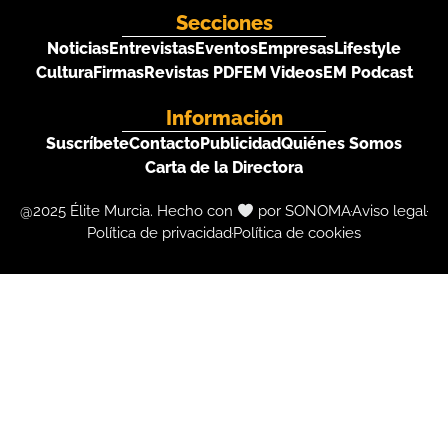
Secciones
Noticias
Entrevistas
Eventos
Empresas
Lifestyle
Cultura
Firmas
Revistas PDF
EM Videos
EM Podcast
Información
Suscríbete
Contacto
Publicidad
Quiénes Somos
Carta de la Directora
@2025 Élite Murcia. Hecho con
por SONOMA
Aviso legal
Política de privacidad
Política de cookies