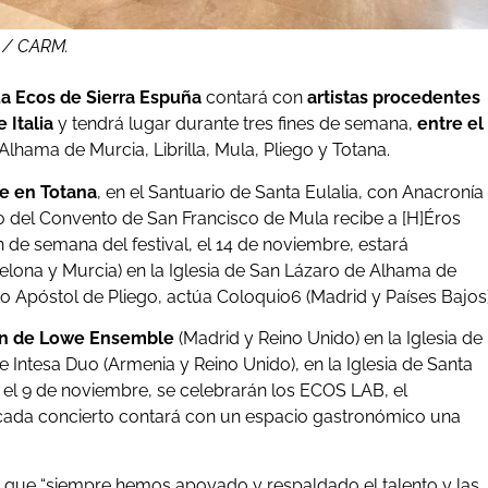
l / CARM.
ua Ecos de Sierra Espuña
contará con
artistas procedentes
 Italia
y tendrá lugar durante tres fines de semana,
entre el
Alhama de Murcia, Librilla, Mula, Pliego y Totana.
re en Totana
, en el Santuario de Santa Eulalia, con Anacronía
rio del Convento de San Francisco de Mula recibe a [H]Éros
n de semana del festival, el 14 de noviembre, estará
elona y Murcia) en la Iglesia de San Lázaro de Alhama de
go Apóstol de Pliego, actúa Coloquio6 (Madrid y Países Bajos)
ón de Lowe Ensemble
(Madrid y Reino Unido) en la Iglesia de
e Intesa Duo (Armenia y Reino Unido), en la Iglesia de Santa
 y el 9 de noviembre, se celebrarán los ECOS LAB, el
, cada concierto contará con un espacio gastronómico una
có que “siempre hemos apoyado y respaldado el talento y las