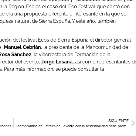
 la Región. Ese es el caso del ‘Eco Festival’ que contó con
e era una propuesta diferente e interesante en la que se
iqueza natural de Sierra Espuña. Y este año, también
ación del festival Ecos de Sierra Espuña el director general
s,
Manuel Cebrián
, la presidenta de la Mancomunidad de
Rosa Sánchez
, la vicerrectora de Formación de la
director del evento,
Jorge Losana,
así como representantes d
uña. Para más información, se puede consultar la
SIGUIENTE
Más de 400 invitados asisten en Murcia a la presentación del Mercedes-Benz CLA eléctrico, símbolo del lujo sostenible
El compromiso de Estrella de Levante con la sostenibilidad tiene premio: la cervecera murciana recibe tres galardones