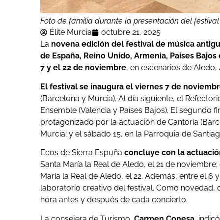
Foto de familia durante la presentación del festiva
Élite Murcia
octubre 21, 2025
La
novena edición del festival de música antig
de España, Reino Unido, Armenia, Países Bajos e
7 y el 22 de noviembre
, en escenarios de Aledo, 
El festival se inaugura el viernes 7 de noviemb
(Barcelona y Murcia). Al día siguiente, el Refecto
Ensemble (Valencia y Países Bajos). El segundo fi
protagonizado por la actuación de Cantoría (Barc
Murcia; y el sábado 15, en la Parroquia de Santia
Ecos de Sierra Espuña
concluye con la actuaci
Santa María la Real de Aledo, el 21 de noviembre; 
María la Real de Aledo, el 22. Además, entre el 6
laboratorio creativo del festival. Como novedad
hora antes y después de cada concierto.
La consejera de Turismo,
Carmen Conesa
, indi