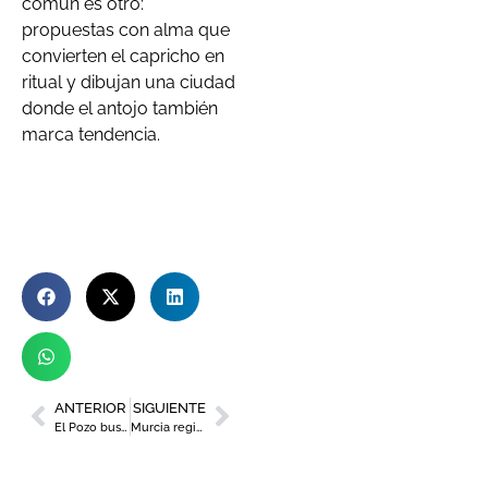
común es otro:
propuestas con alma que
convierten el capricho en
ritual y dibujan una ciudad
donde el antojo también
marca tendencia.
ANTERIOR
SIGUIENTE
El Pozo busca incorporar a jóvenes talentos con el lanzamiento de ‘Graduate Program’
Murcia registra un nuevo mínimo histórico de desempleo en septiembre