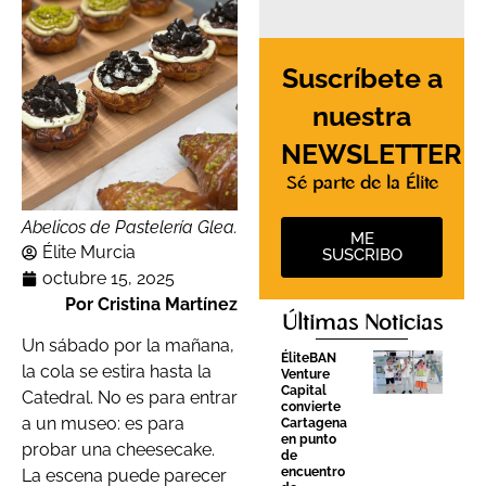
Suscríbete a
nuestra
NEWSLETTER
Sé parte de la Élite
Abelicos de Pastelería Glea.
ME
Élite Murcia
SUSCRIBO
octubre 15, 2025
Por Cristina Martínez
Últimas Noticias
Un sábado por la mañana,
ÉliteBAN
la cola se estira hasta la
Venture
Capital
Catedral. No es para entrar
convierte
a un museo: es para
Cartagena
en punto
probar una cheesecake.
de
encuentro
La escena puede parecer