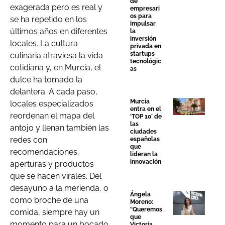
de
exagerada pero es real y
empresari
os para
se ha repetido en los
impulsar
últimos años en diferentes
la
inversión
locales. La cultura
privada en
startups
culinaria atraviesa la vida
tecnológic
cotidiana y, en Murcia, el
as
dulce ha tomado la
delantera. A cada paso,
Murcia
locales especializados
entra en el
reordenan el mapa del
‘TOP 10’ de
las
antojo y llenan también las
ciudades
redes con
españolas
que
recomendaciones,
lideran la
innovación
aperturas y productos
que se hacen virales. Del
desayuno a la merienda, o
Ángela
como broche de una
Moreno:
“Queremos
comida, siempre hay un
que
momento para un bocado
Victoria