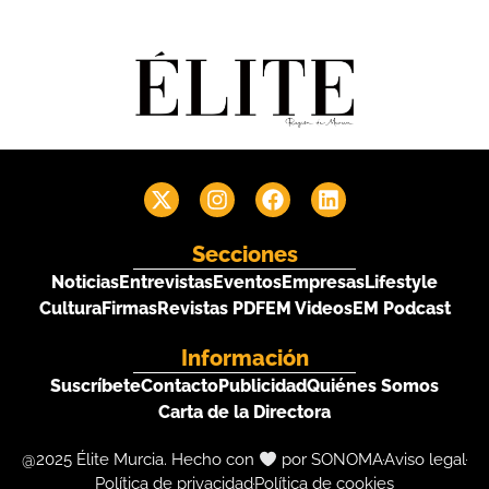
Secciones
Noticias
Entrevistas
Eventos
Empresas
Lifestyle
Cultura
Firmas
Revistas PDF
EM Videos
EM Podcast
Información
Suscríbete
Contacto
Publicidad
Quiénes Somos
Carta de la Directora
@2025 Élite Murcia. Hecho con
por SONOMA
Aviso legal
Política de privacidad
Política de cookies