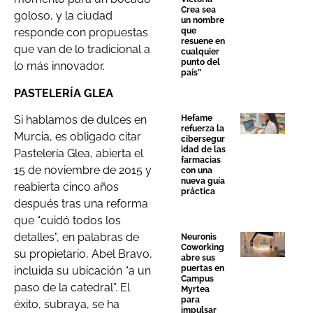
Crea sea
goloso, y la ciudad
un nombre
que
responde con propuestas
resuene en
que van de lo tradicional a
cualquier
punto del
lo más innovador.
país”
PASTELERÍA GLEA
Hefame
Si hablamos de dulces en
refuerza la
Murcia, es obligado citar
cibersegur
idad de las
Pastelería Glea, abierta el
farmacias
15 de noviembre de 2015 y
con una
nueva guía
reabierta cinco años
práctica
después tras una reforma
que “cuidó todos los
detalles”, en palabras de
Neuronis
Coworking
su propietario, Abel Bravo,
abre sus
puertas en
incluida su ubicación “a un
Campus
paso de la catedral”. El
Myrtea
para
éxito, subraya, se ha
impulsar