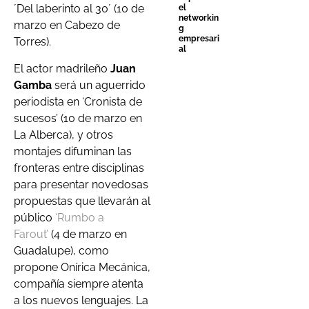
´Del laberinto al 30´ (10 de
el
networkin
marzo en Cabezo de
g
empresari
Torres).
al
El actor madrileño
Juan
Gamba
será un aguerrido
periodista en ‘Cronista de
sucesos’ (10 de marzo en
La Alberca), y otros
montajes difuminan las
fronteras entre disciplinas
para presentar novedosas
propuestas que llevarán al
público
‘Rumbo a
Farout’
(4 de marzo en
Guadalupe), como
propone Onírica Mecánica,
compañía siempre atenta
a los nuevos lenguajes. La