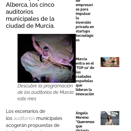
de
Alberca, los cinco
empresari
os para
auditorios
impulsar
municipales de la
la
inversión
ciudad de Murcia.
privada en
startups
tecnológic
as
Murcia
entra en el
‘TOP 10’ de
las
ciudades
españolas
Descubre la programación
que
lideran la
de los auditorios de Murcia
innovación
este mes
Los escenarios de
Ángela
Moreno:
los
auditorios
municipales
“Queremos
acogerán propuestas de
que
Victoria