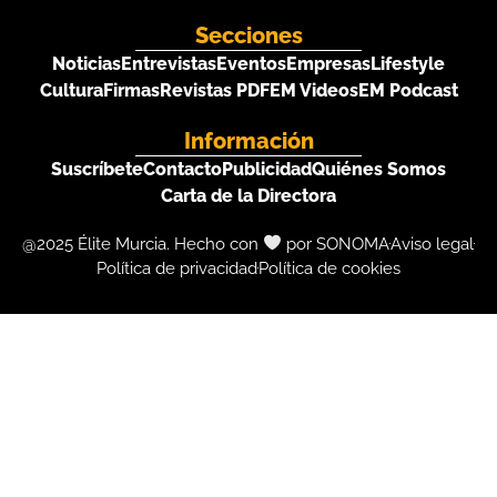
Secciones
Noticias
Entrevistas
Eventos
Empresas
Lifestyle
Cultura
Firmas
Revistas PDF
EM Videos
EM Podcast
Información
Suscríbete
Contacto
Publicidad
Quiénes Somos
Carta de la Directora
@2025 Élite Murcia. Hecho con
por SONOMA
Aviso legal
Política de privacidad
Política de cookies