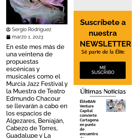
Suscríbete a
Sergio Rodriguez
nuestra
marzo 1, 2023
NEWSLETTER
En este mes más de
Sé parte de la Élite
una veintena de
propuestas
ME
escénicas y
SUSCRIBO
musicales como el
Murcia Jazz Festival y
la Muestra de Teatro
Últimas Noticias
Edmundo Chacour
ÉliteBAN
se llevarán a cabo en
Venture
Capital
los espacios de
convierte
Algezares, Beniaján,
Cartagena
en punto
Cabezo de Torres,
de
encuentro
Guadalupe y La