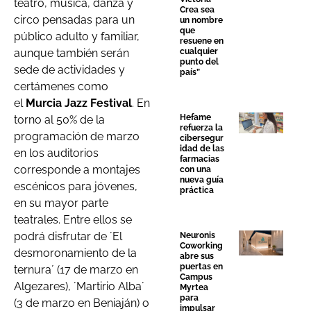
teatro, música, danza y
Crea sea
circo pensadas para un
un nombre
que
público adulto y familiar,
resuene en
cualquier
aunque también serán
punto del
sede de actividades y
país”
certámenes como
el
Murcia Jazz Festival
. En
Hefame
torno al 50% de la
refuerza la
programación de marzo
cibersegur
idad de las
en los auditorios
farmacias
corresponde a montajes
con una
nueva guía
escénicos para jóvenes,
práctica
en su mayor parte
teatrales. Entre ellos se
podrá disfrutar de ´El
Neuronis
Coworking
desmoronamiento de la
abre sus
puertas en
ternura´ (17 de marzo en
Campus
Algezares), ´Martirio Alba´
Myrtea
para
(3 de marzo en Beniaján) o
impulsar