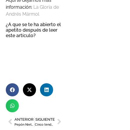
Aquí te dejamos más
información:
La Gloria de
Andrés Mármol
¿A que se te ha abierto el
apetito después de leer
este artículo?
ANTERIOR
SIGUIENTE
Pepón Nieto, Toni Acosta y Fele Martínez llegan a Murcia con la comedia ‘Anfitrión’
Cinco tendencias de decoración en 2022