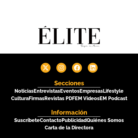
Secciones
Noticias
Entrevistas
Eventos
Empresas
Lifestyle
Cultura
Firmas
Revistas PDF
EM Videos
EM Podcast
Información
Suscríbete
Contacto
Publicidad
Quiénes Somos
Carta de la Directora