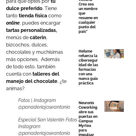
para que optes por
tu
Crea sea
dulce preferido
. Tiene
un nombre
que
tanto
tienda física
como
resuene en
online
, puedes encargar
cualquier
punto del
tartas personalizadas,
país”
menús de
cáterin
,
bizcochos, dulces,
chocolates y muchísimas
Hefame
refuerza la
más opciones. Además
cibersegur
idad de las
de todo esto, también
farmacias
cuenta con
talleres del
con una
nueva guía
manejo del chocolate
, ¿te
práctica
animas?
Fotos | Instagram
Neuronis
@panaderiajoseantonio
Coworking
abre sus
puertas en
Especial San Valentín Fotos
Campus
Instagram
Myrtea
para
@panaderiajoseantonio
impulsar