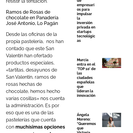
resistir la tentación.
de
empresari
os para
Ramos de Rosas de
impulsar
chocolate en Panadería
la
José Antonio, Lo Pagán
inversión
privada en
startups
Desde las oficinas de la
tecnológic
propia pastelería, nos han
as
contado que este San
Valentín han ofertado
Murcia
productos especiales,
entra en el
‘TOP 10’ de
«tartitas, desayunos de
las
San Valentín, ramos de
ciudades
españolas
rosas hechas de
que
chocolate, hemos hecho
lideran la
innovación
varias cosillas» nos cuenta
la administración. Es por
eso que es una de las
Ángela
pastelerías que cuenta
Moreno:
“Queremos
con
muchísimas opciones
que
Victoria