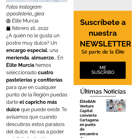
Fotos Instagram
@pasteleria_glea
Suscríbete a
Élite Murcia
febrero 16, 2022
nuestra
¿A quién no le gusta un
NEWSLETTER
postre muy dulce? Un
encargo especial
, una
Sé parte de la Élite
merienda
,
almuerzo
… En
Élite Murcia
hemos
ME
SUSCRIBO
seleccionado
cuatro
pastelerías y confiterías
para que en cualquier
Últimas Noticias
punto de la Región puedas
darte
el capricho más
ÉliteBAN
Venture
dulce
que puede existir. Te
Capital
convierte
avisamos que cuando
Cartagena
descubras estos paraísos
en punto
de
del dulce, no vas a poder
encuentro