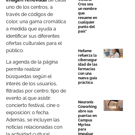
Crea sea
uno de los centros, a
un nombre
que
través de códigos de
resuene en
color, una gama cromática
cualquier
punto del
a medida que ayuda a
país”
identificar sus diferentes
ofertas culturales para el
público.
Hefame
refuerza la
cibersegur
La agenda de la página
idad de las
permite realizar
farmacias
con una
búsquedas según el
nueva guía
práctica
interés de los usuarios,
filtradas por centro; tipo de
evento al que asistir:
Neuronis
concierto festival, cine o
Coworking
abre sus
exposición; o fecha.
puertas en
Además, se incluyen las
Campus
Myrtea
noticias relacionadas con
para
la actividad cultural,
impulsar