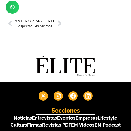
ANTERIOR
SIGUIENTE
El espectáculo ‘The Hole’ llega a Murcia el 26 de mayo
Así vivimos el Foro de Transporte y Logística 2022
Secciones
Noticias
Entrevistas
Eventos
Empresas
Lifestyle
Cultura
Firmas
Revistas PDF
EM Videos
EM Podcast