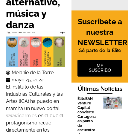
alternativo,
música y
Suscríbete a
danza
nuestra
NEWSLETTER
Sé parte de la Élite
ME
SUSCRIBO
Melanie de la Torre
mayo 25, 2022
El Instituto de las
Últimas Noticias
Industrias Culturales y las
ÉliteBAN
Artes (ICA) ha puesto en
Venture
Capital
marcha un nuevo portal
convierte
www.icarm.es
en el que el
Cartagena
en punto
protagonismo recae
de
directamente en los
encuentro