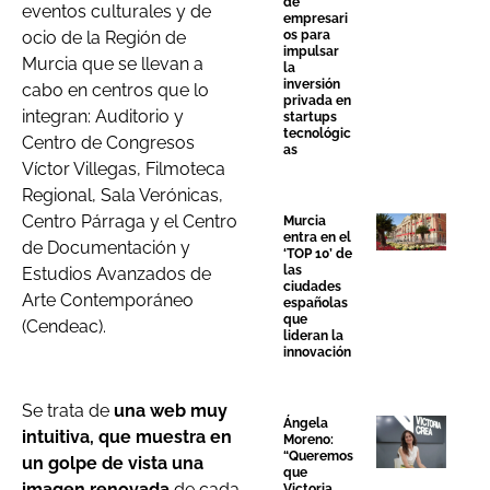
de
eventos culturales y de
empresari
os para
ocio de la Región de
impulsar
Murcia que se llevan a
la
inversión
cabo en centros que lo
privada en
integran: Auditorio y
startups
tecnológic
Centro de Congresos
as
Víctor Villegas, Filmoteca
Regional, Sala Verónicas,
Centro Párraga y el Centro
Murcia
entra en el
de Documentación y
‘TOP 10’ de
las
Estudios Avanzados de
ciudades
Arte Contemporáneo
españolas
que
(Cendeac).
lideran la
innovación
Se trata de
una web muy
Ángela
intuitiva, que muestra en
Moreno:
“Queremos
un golpe de vista una
que
imagen renovada
de cada
Victoria