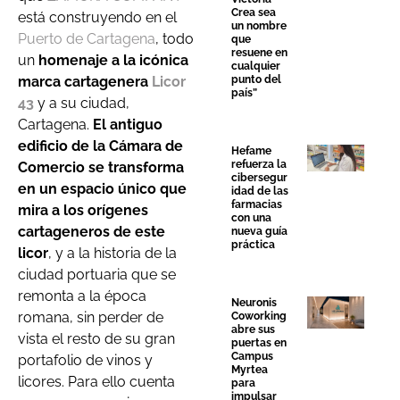
Crea sea
está construyendo en el
un nombre
Puerto de Cartagena
, todo
que
resuene en
un
homenaje a la icónica
cualquier
marca cartagenera
Licor
punto del
país”
43
y a su ciudad,
Cartagena.
El antiguo
edificio de la Cámara de
Hefame
refuerza la
Comercio se transforma
cibersegur
en un espacio único que
idad de las
farmacias
mira a los orígenes
con una
cartageneros de este
nueva guía
práctica
licor
, y a la historia de la
ciudad portuaria que se
remonta a la época
Neuronis
romana, sin perder de
Coworking
abre sus
vista el resto de su gran
puertas en
Campus
portafolio de vinos y
Myrtea
licores. Para ello cuenta
para
impulsar