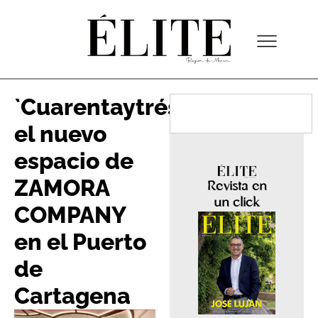
`Cuarentaytrés’,
el nuevo
espacio de
ZAMORA
Revista en
un click
COMPANY
en el Puerto
de
Cartagena