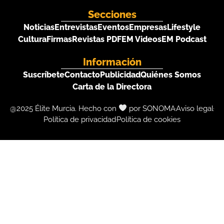
Secciones
Noticias
Entrevistas
Eventos
Empresas
Lifestyle
Cultura
Firmas
Revistas PDF
EM Videos
EM Podcast
Información
Suscríbete
Contacto
Publicidad
Quiénes Somos
Carta de la Directora
@2025 Élite Murcia. Hecho con
por SONOMA
Aviso legal
Política de privacidad
Política de cookies