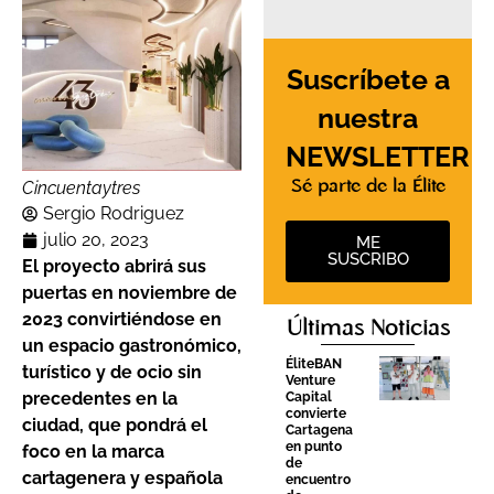
Suscríbete a
nuestra
NEWSLETTER
Sé parte de la Élite
Cincuentaytres
Sergio Rodriguez
julio 20, 2023
ME
SUSCRIBO
El proyecto abrirá sus
puertas en noviembre de
2023 convirtiéndose en
Últimas Noticias
un espacio gastronómico,
ÉliteBAN
turístico y de ocio sin
Venture
precedentes en la
Capital
convierte
ciudad, que pondrá el
Cartagena
en punto
foco en la marca
de
cartagenera y española
encuentro