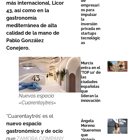
de
más internacional, Licor
empresari
43, así como en la
os para
impulsar
gastronomía
la
inversión
mediterránea de alta
privada en
calidad de la mano de
startups
tecnológic
Pablo González
as
Conejero.
Murcia
entra en el
‘TOP 10’ de
las
ciudades
españolas
que
Nuevos espacio
lideran la
innovación
«Cuarentaytres»
“Cuarentaytrés’ es el
Ángela
nuevo espacio
Moreno:
gastronómico y de ocio
“Queremos
que
que
ZAMORA COMPANY
Victoria