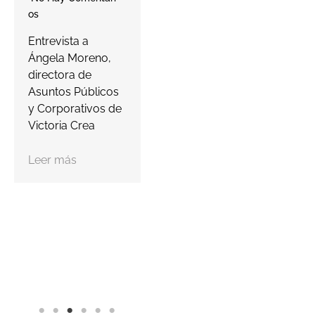
farmacias a
cowork
Os
proteger…
abrirá 
Entrevista a
septie
Ángela Moreno,
Leer más
contar
directora de
despac
Asuntos Públicos
puesto
y Corporativos de
Victoria Crea
Leer m
Leer más