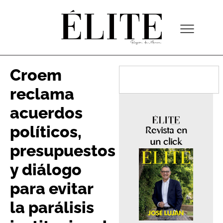
Croem
reclama
acuerdos
políticos,
Revista en
un click
presupuestos
y diálogo
para evitar
la parálisis