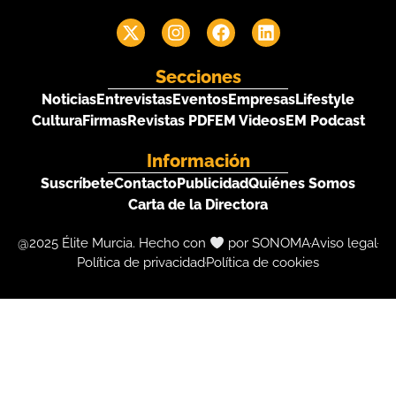
Secciones
Noticias
Entrevistas
Eventos
Empresas
Lifestyle
Cultura
Firmas
Revistas PDF
EM Videos
EM Podcast
Información
Suscríbete
Contacto
Publicidad
Quiénes Somos
Carta de la Directora
@2025 Élite Murcia. Hecho con
por SONOMA
Aviso legal
Política de privacidad
Política de cookies