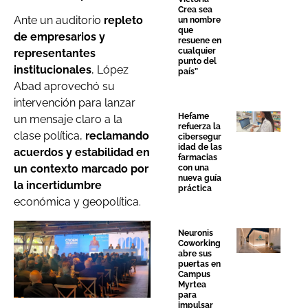
Crea sea
Ante un auditorio
repleto
un nombre
que
de empresarios y
resuene en
cualquier
representantes
punto del
institucionales
, López
país”
Abad aprovechó su
intervención para lanzar
Hefame
un mensaje claro a la
refuerza la
clase política,
reclamando
cibersegur
idad de las
acuerdos y estabilidad en
farmacias
un contexto marcado por
con una
nueva guía
la incertidumbre
práctica
económica y geopolítica.
Neuronis
Coworking
abre sus
puertas en
Campus
Myrtea
para
impulsar