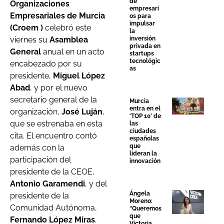
de
Organizaciones
empresari
Empresariales de Murcia
os para
impulsar
(Croem )
celebró este
la
viernes su
Asamblea
inversión
privada en
General
anual en un acto
startups
tecnológic
encabezado por su
as
presidente,
Miguel López
Abad
, y por el nuevo
secretario general de la
Murcia
entra en el
organización,
José Luján
,
‘TOP 10’ de
que se estrenaba en esta
las
ciudades
cita. El encuentro contó
españolas
que
además con la
lideran la
participación del
innovación
presidente de la CEOE,
Antonio Garamendi
, y del
Ángela
presidente de la
Moreno:
Comunidad Autónoma,
“Queremos
que
Fernando López Miras
.
Victoria