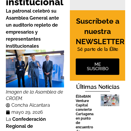
institucional
La patronal celebró su
Asamblea General ante
Suscríbete a
un auditorio repleto de
nuestra
empresarios y
representantes
NEWSLETTER
institucionales
Sé parte de la Élite
ME
SUSCRIBO
Últimas Noticias
Imagen de la Asamblea de
ÉliteBAN
CROEM.
Venture
Concha Alcantara
Capital
convierte
mayo 29, 2026
Cartagena
La
Confederación
en punto
de
Regional de
encuentro