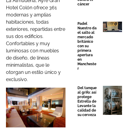
La Almudena, Ayre Gran
cáncer
Hotel Colón ofrece 361
modernas y amplias
habitaciones, todas
Padel
Nuestro da
exteriores, repartidas entre
el salto al
sus dos edificios.
mercado
británico
Confortables y muy
con su
luminosas con muebles
primera
apertura
de diseño, de líneas
en
Mancheste
minimalistas, que le
r
otorgan un estilo único y
exclusivo.
Del tanque
al grifo: así
protege
Estrella de
Levante la
calidad de
su cerveza