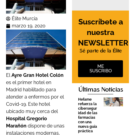
Élite Murcia
Suscríbete a
marzo 19, 2020
nuestra
NEWSLETTER
Sé parte de la Élite
ME
SUSCRIBO
El
Ayre Gran Hotel Colón
es el primer hotel en
Madrid habilitado para
Últimas Noticias
atender a enfermos por el
Hefame
Covid-19. Este hotel
refuerza la
cibersegur
ubicado muy cerca del
idad de las
farmacias
Hospital Gregorio
con una
Marañón
dispone de unas
nueva guía
práctica
instalaciones modernas,