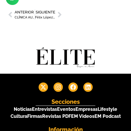
ANTERIOR
SIGUIENTE
CLÍNICA AURA “Desata tu belleza”
Félix López: “Hemos pasado de fabricar sofás a crear mascarillas”
Secciones
Noticias
Entrevistas
Eventos
Empresas
Lifestyle
Cultura
Firmas
Revistas PDF
EM Videos
EM Podcast
Información