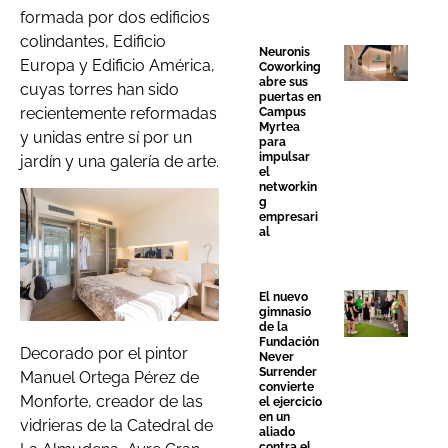
formada por dos edificios
colindantes, Edificio
Neuronis
Europa y Edificio América,
Coworking
abre sus
cuyas torres han sido
puertas en
recientemente reformadas
Campus
Myrtea
y unidas entre sí por un
para
impulsar
jardín y una galería de arte.
el
networkin
g
empresari
al
El nuevo
gimnasio
de la
Fundación
Decorado por el pintor
Never
Surrender
Manuel Ortega Pérez de
convierte
Monforte, creador de las
el ejercicio
en un
vidrieras de la Catedral de
aliado
contra el