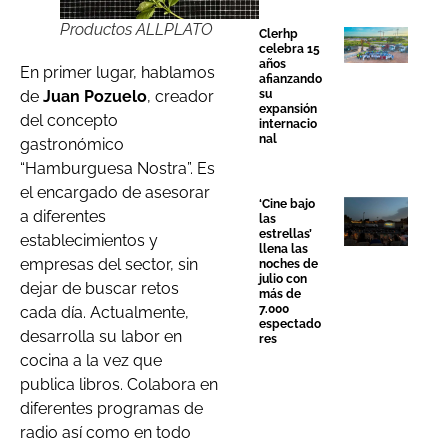
Productos ALLPLATO
Clerhp
celebra 15
años
En primer lugar, hablamos
afianzando
su
de
Juan Pozuelo
, creador
expansión
del concepto
internacio
nal
gastronómico
“Hamburguesa Nostra”. Es
el encargado de asesorar
‘Cine bajo
a diferentes
las
estrellas’
establecimientos y
llena las
empresas del sector, sin
noches de
julio con
dejar de buscar retos
más de
7.000
cada día. Actualmente,
espectado
desarrolla su labor en
res
cocina a la vez que
publica libros. Colabora en
diferentes programas de
radio así como en todo