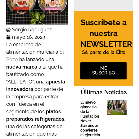
Suscríbete a
Sergio Rodriguez
nuestra
mayo 16, 2023
NEWSLETTER
La empresa de
alimentación murciana
El
Sé parte de la Élite
Pozo
ha lanzado una
nueva marca
a la que ha
ME
SUSCRIBO
bautizado como
“ALLPLATO”; una
apuesta
innovadora
por parte de
Últimas Noticias
la empresa para entrar
El nuevo
con fuerza en el
gimnasio
segmento de los
platos
de la
Fundación
preparados refrigerados
,
Never
Surrender
una de las categorías de
convierte
alimentación que más
el ejercicio