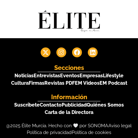
Secciones
Noticias
Entrevistas
Eventos
Empresas
Lifestyle
Cultura
Firmas
Revistas PDF
EM Videos
EM Podcast
Información
Suscríbete
Contacto
Publicidad
Quiénes Somos
Carta de la Directora
@2025 Élite Murcia. Hecho con
por SONOMA
Aviso legal
Política de privacidad
Política de cookies