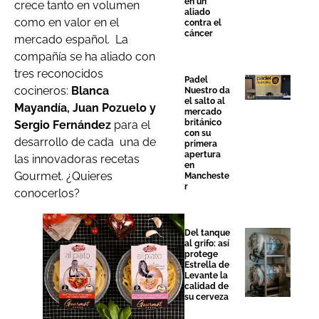
en un
crece tanto en volumen
aliado
como en valor en el
contra el
cáncer
mercado español. La
compañía se ha aliado con
tres reconocidos
Padel
cocineros:
Blanca
Nuestro da
el salto al
Mayandía, Juan Pozuelo y
mercado
británico
Sergio Fernández
para el
con su
desarrollo de cada una de
primera
apertura
las innovadoras recetas
en
Gourmet. ¿Quieres
Mancheste
r
conocerlos?
Del tanque
al grifo: así
protege
Estrella de
Levante la
calidad de
su cerveza