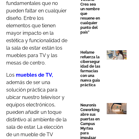
fundamentales que no
Crea sea
un nombre
pueden faltar en cualquier
que
diseño. Entre los
resuene en
cualquier
elementos que tienen
punto del
país”
mayor impacto en la
estética y funcionalidad de
la sala de estar están los
Hefame
muebles para TV y las
refuerza la
cibersegur
mesas de centro.
idad de las
farmacias
Los
muebles de TV
,
con una
nueva guía
además de ser una
práctica
solución práctica para
ubicar nuestro televisor y
equipos electrónicos,
Neuronis
Coworking
pueden añadir un toque
abre sus
distintivo al ambiente de la
puertas en
Campus
sala de estar. La elección
Myrtea
para
de un mueble de TV
impulsar