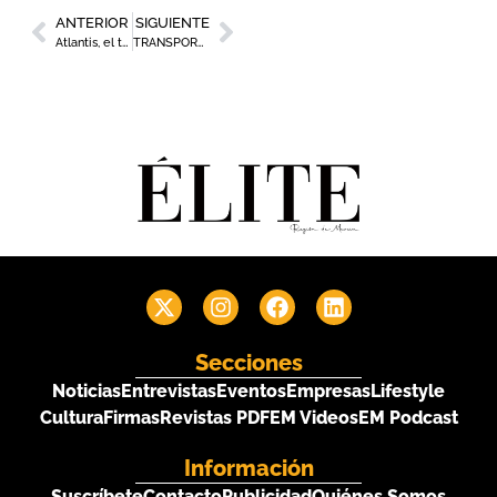
ANTERIOR
SIGUIENTE
Atlantis, el templo gastronómico Mediterráneo en Collados Beach
TRANSPORTE & LOGÍSTICA SUMMIT 2023
Secciones
Noticias
Entrevistas
Eventos
Empresas
Lifestyle
Cultura
Firmas
Revistas PDF
EM Videos
EM Podcast
Información
Suscríbete
Contacto
Publicidad
Quiénes Somos