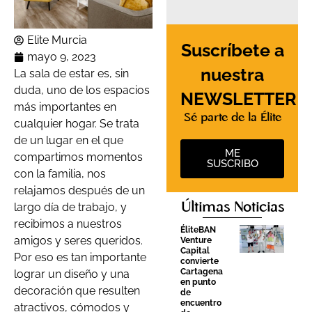
Elite Murcia
Suscríbete a
mayo 9, 2023
nuestra
La sala de estar es, sin
duda, uno de los espacios
NEWSLETTER
más importantes en
Sé parte de la Élite
cualquier hogar. Se trata
de un lugar en el que
ME
compartimos momentos
SUSCRIBO
con la familia, nos
relajamos después de un
largo día de trabajo, y
Últimas Noticias
recibimos a nuestros
ÉliteBAN
amigos y seres queridos.
Venture
Capital
Por eso es tan importante
convierte
Cartagena
lograr un diseño y una
en punto
decoración que resulten
de
encuentro
atractivos, cómodos y