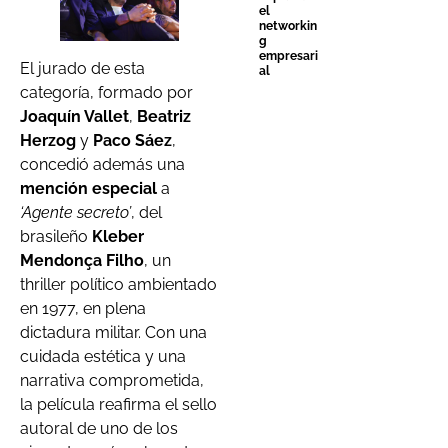
el
networkin
g
empresari
El jurado de esta
al
categoría, formado por
Joaquín Vallet
,
Beatriz
Herzog
y
Paco Sáez
,
concedió además una
mención especial
a
‘Agente secreto’
, del
brasileño
Kleber
Mendonça Filho
, un
thriller político ambientado
en 1977, en plena
dictadura militar. Con una
cuidada estética y una
narrativa comprometida,
la película reafirma el sello
autoral de uno de los