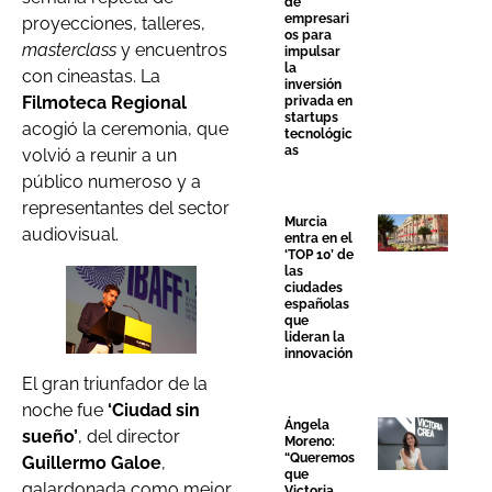
de
empresari
proyecciones, talleres,
os para
masterclass
y encuentros
impulsar
la
con cineastas. La
inversión
Filmoteca Regional
privada en
startups
acogió la ceremonia, que
tecnológic
as
volvió a reunir a un
público numeroso y a
representantes del sector
Murcia
audiovisual.
entra en el
‘TOP 10’ de
las
ciudades
españolas
que
lideran la
innovación
El gran triunfador de la
noche fue
‘Ciudad sin
Ángela
sueño’
, del director
Moreno:
“Queremos
Guillermo Galoe
,
que
galardonada como mejor
Victoria