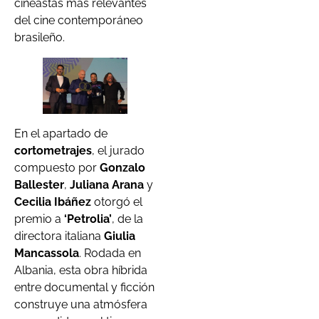
cineastas más relevantes
del cine contemporáneo
brasileño.
En el apartado de
cortometrajes
, el jurado
compuesto por
Gonzalo
Ballester
,
Juliana Arana
y
Cecilia Ibáñez
otorgó el
premio a
‘Petrolia’
, de la
directora italiana
Giulia
Mancassola
. Rodada en
Albania, esta obra híbrida
entre documental y ficción
construye una atmósfera