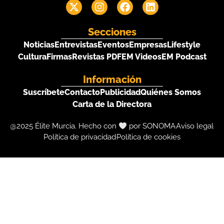
Secciones
Noticias
Entrevistas
Eventos
Empresas
Lifestyle
Cultura
Firmas
Revistas PDF
EM Videos
EM Podcast
Información
Suscríbete
Contacto
Publicidad
Quiénes Somos
Carta de la Directora
@2025 Élite Murcia. Hecho con
por SONOMA
Aviso legal
Política de privacidad
Política de cookies