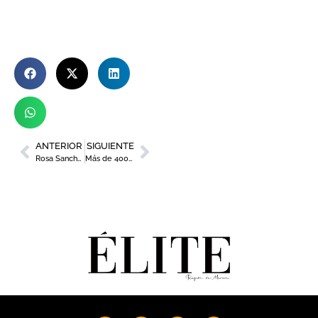
ANTERIOR
SIGUIENTE
Rosa Sancho se incorpora a la murciana CLERHP como directora de Protocolo y Eventos para liderar el nuevo departamento institucional
Más de 400 invitados asisten en Murcia a la presentación del Mercedes-Benz CLA eléctrico, símbolo del lujo sostenible