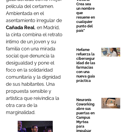
Crea sea
película del certamen.
un nombre
Ambientada en el
que
resuene en
asentamiento irregular de
cualquier
punto del
Cañada Real
, en Madrid,
país”
la cinta combina el retrato
íntimo de un joven y su
familia con una mirada
Hefame
refuerza la
social que denuncia la
cibersegur
desigualdad y pone el
idad de las
farmacias
foco en la solidaridad
con una
comunitaria y la dignidad
nueva guía
práctica
de sus habitantes. Una
propuesta sensible y
artística que reivindica la
Neuronis
Coworking
otra cara de la
abre sus
marginalidad.
puertas en
Campus
Myrtea
para
impulsar