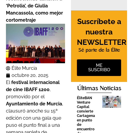
‘Petrolia’, de Giulia
Mancassola, como mejor
Suscríbete a
cortometraje
nuestra
NEWSLETTER
Sé parte de la Élite
ME
Élite Murcia
SUSCRIBO
octubre 20, 2025
El
festival internacional
Últimas Noticias
de cine IBAFF 1200
,
promovido por el
ÉliteBAN
Venture
Ayuntamiento de Murcia
,
Capital
clausuró anoche su 15ª
convierte
Cartagena
edición con una gala que
en punto
puso el punto final a una
de
encuentro
semana repleta de