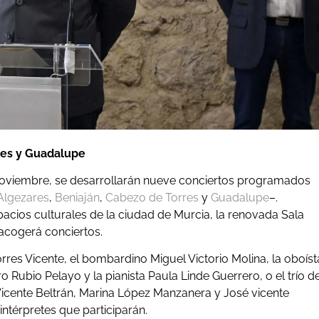
rres y Guadalupe
e noviembre, se desarrollarán nueve conciertos programados
Algezares
,
Beniaján
,
Cabezo de Torres
y
Guadalupe
–
.
spacios culturales de la ciudad de Murcia, la renovada Sala
 acogerá conciertos.
res Vicente, el bombardino Miguel Victorio Molina, la oboíst
o Rubio Pelayo y la pianista Paula Linde Guerrero, o el trío d
Vicente Beltrán, Marina López Manzanera y José vicente
ntérpretes que participarán.