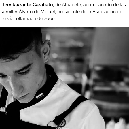
el
restaurante Garabato,
de Albacete, acompañado de las
 sumiller Álvaro de Miguel, presidente de la Asociación de
ma de videollamada de zoom.