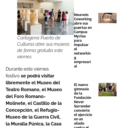
Neuronis
Coworking
abre sus
puertas en
Campus
Myrtea
Cartagena Puerto de
para
Culturas abre sus museos
impulsar
el
de forma gratuita este
networkin
viernes
g
empresari
al
Durante este viernes
festivo
se podrá visitar
libremente el Museo del
El nuevo
Teatro Romano, el Museo
gimnasio
de la
del Foro Romano-
Fundación
Never
Molinete, el Castillo de la
Surrender
Concepción, el Refugio-
convierte
el ejercicio
Museo de la Guerra Civil,
en un
la Muralla Púnica, la Casa
aliado
contra el