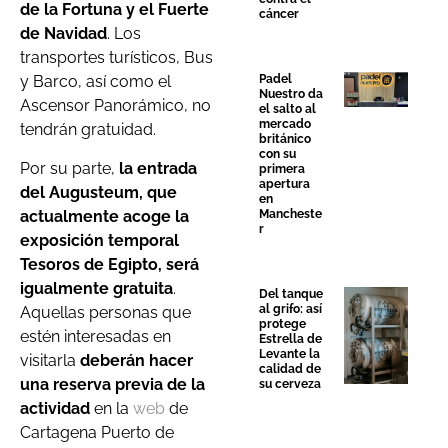
de la Fortuna y el Fuerte
cáncer
de Navidad
. Los
transportes turísticos, Bus
Padel
y Barco, así como el
Nuestro da
Ascensor Panorámico, no
el salto al
mercado
tendrán gratuidad.
británico
con su
Por su parte,
la entrada
primera
apertura
del Augusteum, que
en
actualmente acoge la
Mancheste
r
exposición temporal
Tesoros de Egipto, será
igualmente gratuita
.
Del tanque
al grifo: así
Aquellas personas que
protege
estén interesadas en
Estrella de
Levante la
visitarla
deberán hacer
calidad de
una reserva previa de la
su cerveza
actividad
en la
web
de
Cartagena Puerto de