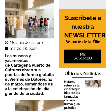
Suscríbete a
nuestra
NEWSLETTER
Sé parte de la Élite
Melanie de la Torre
marzo 28, 2023
ME
Los museos y
SUSCRIBO
yacimientos
de Cartagena Puerto de
Culturas abren sus
Últimas Noticias
puertas de forma gratuita
el Viernes de Dolores, 31
Hefame
de marzo, sumándose así
refuerza la
a la celebración del día
cibersegur
idad de las
grande de la ciudad.
farmacias
con una
nueva guía
práctica