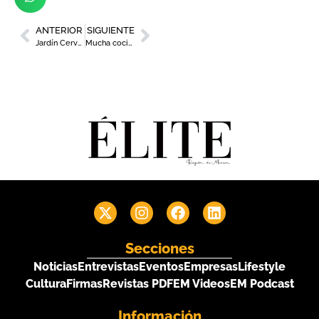
ANTERIOR
SIGUIENTE
Jardín Cervezas Alhambra vuelve a Murcia
Mucha cocina en Restaurante «Muchachicha»
Secciones
Noticias
Entrevistas
Eventos
Empresas
Lifestyle
Cultura
Firmas
Revistas PDF
EM Videos
EM Podcast
Información