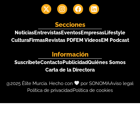
Secciones
Noticias
Entrevistas
Eventos
Empresas
Lifestyle
Cultura
Firmas
Revistas PDF
EM Videos
EM Podcast
Información
Suscríbete
Contacto
Publicidad
Quiénes Somos
Carta de la Directora
@2025 Élite Murcia. Hecho con
por SONOMA
Aviso legal
Política de privacidad
Política de cookies