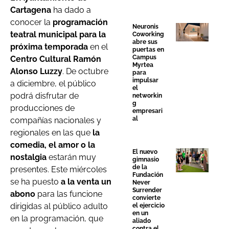
Cartagena
ha dado a
conocer la
programación
Neuronis
teatral municipal para la
Coworking
abre sus
próxima temporada
en el
puertas en
Campus
Centro Cultural Ramón
Myrtea
Alonso Luzzy
. De octubre
para
impulsar
a diciembre, el público
el
podrá disfrutar de
networkin
g
producciones de
empresari
al
compañías nacionales y
regionales en las que
la
comedia, el amor o la
El nuevo
nostalgia
estarán muy
gimnasio
de la
presentes. Este miércoles
Fundación
se ha puesto
a la venta un
Never
Surrender
abono
para las funcione
convierte
dirigidas al público adulto
el ejercicio
en un
en la programación, que
aliado
contra el