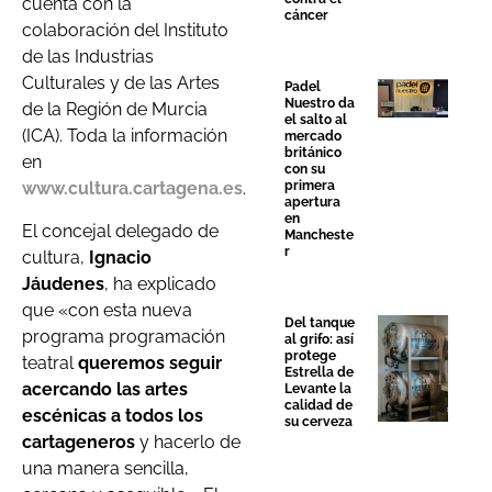
cuenta con la
cáncer
colaboración del Instituto
de las Industrias
Culturales y de las Artes
Padel
Nuestro da
de la Región de Murcia
el salto al
(ICA). Toda la información
mercado
británico
en
con su
primera
www.cultura.cartagena.es
.
apertura
en
El concejal delegado de
Mancheste
r
cultura,
Ignacio
Jáudenes
, ha explicado
que «con esta nueva
Del tanque
programa programación
al grifo: así
protege
teatral
queremos seguir
Estrella de
acercando las artes
Levante la
calidad de
escénicas a todos los
su cerveza
cartageneros
y hacerlo de
una manera sencilla,