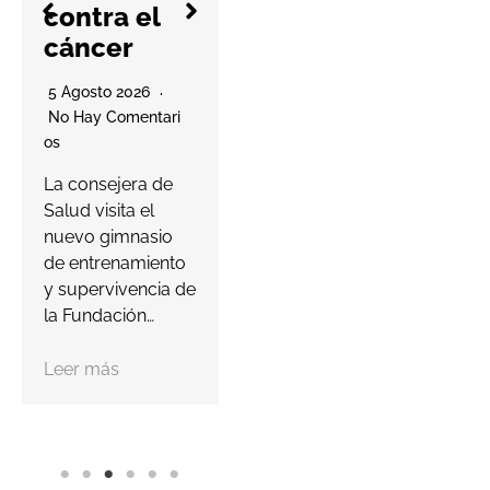
cal
contra el
No Hay Comentari
su 
cáncer
Os
La compañía
5 Ag
5 Agosto 2026
murciana ha
No H
No Hay Comentari
lanzado su Player
Os
Os
Passport para
El si
La consejera de
invitar a los
Drive
Salud visita el
jugadores a
reduc
nuevo gimnasio
descubrir…
la m
de entrenamiento
del 
y supervivencia de
Leer más
mant
la Fundación…
Leer
Leer más