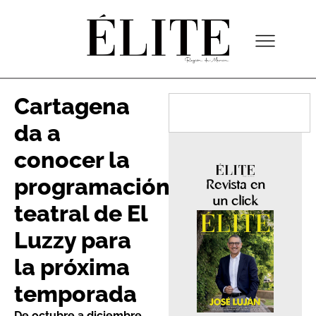
Cartagena
da a
conocer la
programación
Revista en
un click
teatral de El
Luzzy para
la próxima
temporada
De octubre a diciembre,