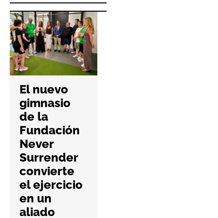
Padel
Nuestro da
El nuevo
el salto al
gimnasio
mercado
de la
británico
Fundación
con su
Never
primera
De
Surrender
apertura en
al 
convierte
Mancheste
pr
el ejercicio
r
Est
en un
Lev
aliado
5 Agosto 2026