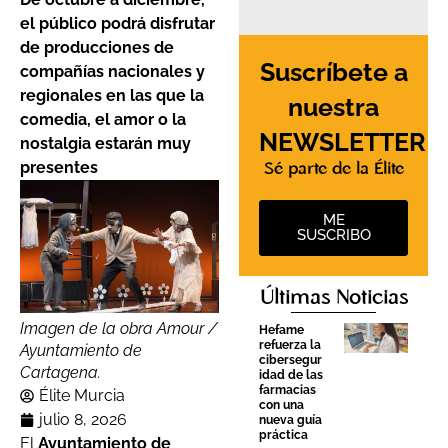
el público podrá disfrutar
de producciones de
Suscríbete a
compañías nacionales y
regionales en las que la
nuestra
comedia, el amor o la
NEWSLETTER
nostalgia estarán muy
presentes
Sé parte de la Élite
ME
SUSCRIBO
Últimas Noticias
Imagen de la obra Amour /
Hefame
refuerza la
Ayuntamiento de
cibersegur
Cartagena.
idad de las
farmacias
Élite Murcia
con una
julio 8, 2026
nueva guía
práctica
El
Ayuntamiento de