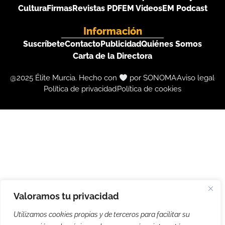
Cultura
Firmas
Revistas PDF
EM Videos
EM Podcast
Información
Suscríbete
Contacto
Publicidad
Quiénes Somos
Carta de la Directora
@2025 Élite Murcia. Hecho con
por SONOMA
Aviso legal
Política de privacidad
Política de cookies
Valoramos tu privacidad
Utilizamos cookies propias y de terceros para facilitar su