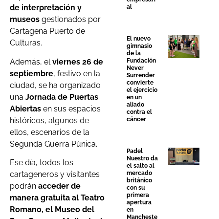
de interpretación y
al
museos
gestionados por
Cartagena Puerto de
El nuevo
Culturas.
gimnasio
de la
Además, el
viernes 26 de
Fundación
Never
septiembre
, festivo en la
Surrender
convierte
ciudad, se ha organizado
el ejercicio
una
Jornada de Puertas
en un
aliado
Abiertas
en sus espacios
contra el
históricos, algunos de
cáncer
ellos, escenarios de la
Segunda Guerra Púnica.
Padel
Nuestro da
Ese día, todos los
el salto al
cartageneros y visitantes
mercado
británico
podrán
acceder de
con su
primera
manera gratuita al Teatro
apertura
Romano, el Museo del
en
Mancheste