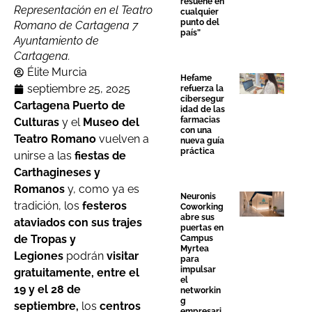
resuene en
Representación en el Teatro
cualquier
punto del
Romano de Cartagena 7
país”
Ayuntamiento de
Cartagena.
Élite Murcia
Hefame
septiembre 25, 2025
refuerza la
cibersegur
Cartagena Puerto de
idad de las
farmacias
Culturas
y el
Museo del
con una
Teatro Romano
vuelven a
nueva guía
práctica
unirse a las
fiestas de
Carthagineses y
Romanos
y, como ya es
Neuronis
tradición, los
festeros
Coworking
abre sus
ataviados con sus trajes
puertas en
de Tropas y
Campus
Myrtea
Legiones
podrán
visitar
para
impulsar
gratuitamente,
entre el
el
19 y el 28 de
networkin
g
septiembre,
los
centros
empresari