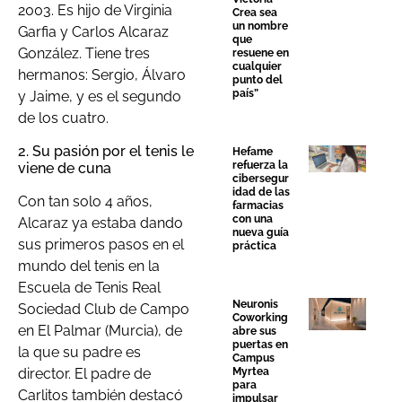
2003. Es hijo de Virginia
Crea sea
un nombre
Garfia y Carlos Alcaraz
que
González. Tiene tres
resuene en
cualquier
hermanos: Sergio, Álvaro
punto del
país”
y Jaime, y es el segundo
de los cuatro.
2. Su pasión por el tenis le
Hefame
refuerza la
viene de cuna
cibersegur
idad de las
Con tan solo 4 años,
farmacias
con una
Alcaraz ya estaba dando
nueva guía
sus primeros pasos en el
práctica
mundo del tenis en la
Escuela de Tenis Real
Neuronis
Sociedad Club de Campo
Coworking
en El Palmar (Murcia), de
abre sus
puertas en
la que su padre es
Campus
director. El padre de
Myrtea
para
Carlitos también destacó
impulsar