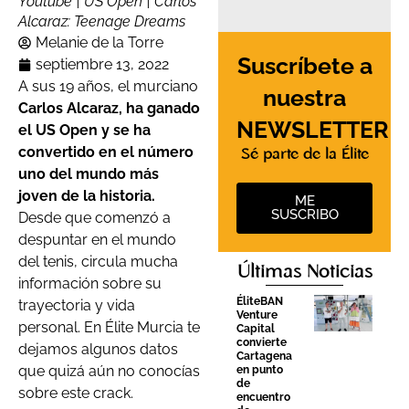
Youtube | US Open | Carlos
Alcaraz: Teenage Dreams
Melanie de la Torre
Suscríbete a
septiembre 13, 2022
A sus 19 años, el murciano
nuestra
Carlos Alcaraz, ha ganado
NEWSLETTER
el US Open y se ha
convertido en el número
Sé parte de la Élite
uno del mundo más
joven de la historia.
ME
SUSCRIBO
Desde que comenzó a
despuntar en el mundo
del tenis, circula mucha
Últimas Noticias
información sobre su
ÉliteBAN
trayectoria y vida
Venture
personal. En Élite Murcia te
Capital
convierte
dejamos algunos datos
Cartagena
que quizá aún no conocías
en punto
de
sobre este crack.
encuentro