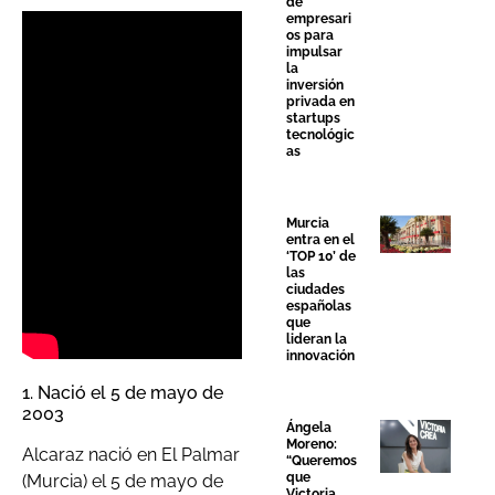
de
empresari
os para
impulsar
la
inversión
privada en
startups
tecnológic
as
Murcia
entra en el
‘TOP 10’ de
las
ciudades
españolas
que
lideran la
innovación
1. Nació el 5 de mayo de
2003
Ángela
Moreno:
Alcaraz nació en El Palmar
“Queremos
que
(Murcia) el 5 de mayo de
Victoria