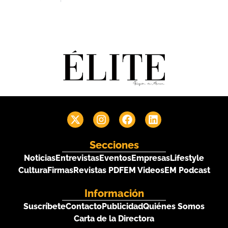
Secciones
Noticias
Entrevistas
Eventos
Empresas
Lifestyle
Cultura
Firmas
Revistas PDF
EM Videos
EM Podcast
Información
Suscríbete
Contacto
Publicidad
Quiénes Somos
Carta de la Directora