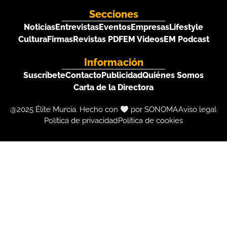
Secciones
Noticias
Entrevistas
Eventos
Empresas
Lifestyle
Cultura
Firmas
Revistas PDF
EM Videos
EM Podcast
Información
Suscríbete
Contacto
Publicidad
Quiénes Somos
Carta de la Directora
@2025 Élite Murcia. Hecho con
por SONOMA
Aviso legal
Política de privacidad
Política de cookies