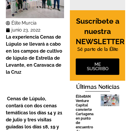
Suscríbete a
Élite Murcia
nuestra
junio 23, 2022
La experiencia Cenas de
NEWSLETTER
Lúpulo se llevará a cabo
Sé parte de la Élite
en los campos de cultivo
de lúpulo de Estrella de
ME
Levante, en Caravaca de
SUSCRIBO
la Cruz
Últimas Noticias
ÉliteBAN
Cenas de Lúpulo,
Venture
contará con dos cenas
Capital
convierte
temáticas los días 14 y 21
Cartagena
en punto
de julio y tres visitas
de
guiadas los días 18, 19 y
encuentro