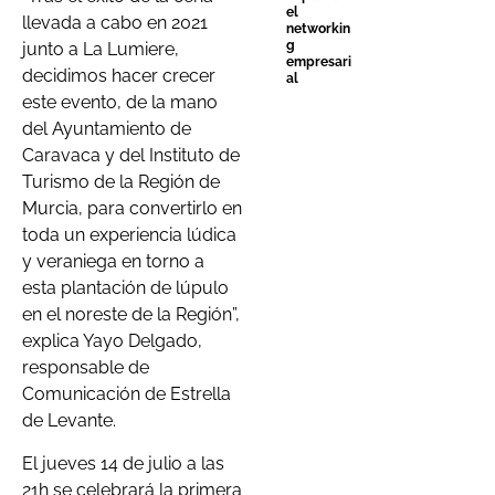
el
llevada a cabo en 2021
networkin
g
junto a La Lumiere,
empresari
decidimos hacer crecer
al
este evento, de la mano
del Ayuntamiento de
Caravaca y del Instituto de
Turismo de la Región de
Murcia, para convertirlo en
toda un experiencia lúdica
y veraniega en torno a
esta plantación de lúpulo
en el noreste de la Región”,
explica Yayo Delgado,
responsable de
Comunicación de Estrella
de Levante.
El jueves 14 de julio a las
21h se celebrará la primera