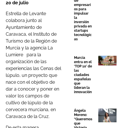
de
20 de julio
empresari
os para
Estrella de Levante
impulsar
la
colabora junto al
inversión
privada en
Ayuntamiento de
startups
Caravaca, el Instituto de
tecnológic
as
Turismo de la Región de
Murcia y la agencia La
Lumiere para la
Murcia
organización de las
entra en el
‘TOP 10’ de
experiencias las Cenas del
las
lúpulo, un proyecto que
ciudades
españolas
nace con el objetivo de
que
lideran la
dar a conocer y poner en
innovación
valor los campos de
cultivo de lúpulo de la
cervecera murciana, en
Ángela
Moreno:
Caravaca de la Cruz.
“Queremos
que
De esta manera,
Victoria