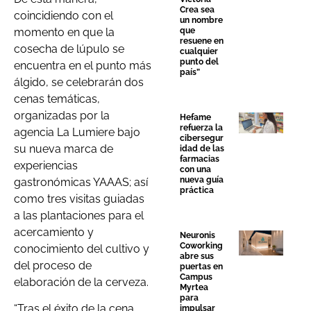
Crea sea
coincidiendo con el
un nombre
momento en que la
que
resuene en
cosecha de lúpulo se
cualquier
punto del
encuentra en el punto más
país”
álgido, se celebrarán dos
cenas temáticas,
organizadas por la
Hefame
refuerza la
agencia La Lumiere bajo
cibersegur
su nueva marca de
idad de las
farmacias
experiencias
con una
nueva guía
gastronómicas YAAAS; así
práctica
como tres visitas guiadas
a las plantaciones para el
acercamiento y
Neuronis
Coworking
conocimiento del cultivo y
abre sus
del proceso de
puertas en
Campus
elaboración de la cerveza.
Myrtea
para
“Tras el éxito de la cena
impulsar