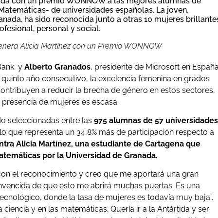
onada con un premio WONNOW a las mejores alumnas de
 Matemáticas- de universidades españolas. La joven,
nada, ha sido reconocida junto a otras 10 mujeres brillante
fesional, personal y social.
genera Alicia Martínez con un Premio WONNOW
Bank, y
Alberto Granados
, presidente de Microsoft en España
quinto año consecutivo, la excelencia femenina en grados
 contribuyen a reducir la brecha de género en estos sectores,
 presencia de mujeres es escasa.
do seleccionadas entre las
975 alumnas de 57 universidades
lo que representa un 34,8% más de participación respecto a
tra Alicia Martínez, una estudiante de Cartagena que
atemáticas por la Universidad de Granada.
con el reconocimiento y creo que me aportará una gran
onvencida de que esto me abrirá muchas puertas. Es una
ecnológico, donde la tasa de mujeres es todavía muy baja”.
encia y en las matemáticas. Quería ir a la Antártida y ser