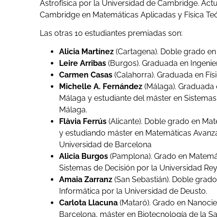
Astrofísica por la Universidad de Cambridge. Ac
Cambridge en Matemáticas Aplicadas y Física Teó
Las otras 10 estudiantes premiadas son:
Alicia Martínez
(Cartagena).
Doble grado en 
Leire Arribas
(Burgos). Graduada en Ingenier
Carmen Casas
(Calahorra).
Graduada en Físi
Michelle A. Fernández
(Málaga). Graduada e
Málaga y estudiante del máster en Sistemas 
Málaga.
Flàvia Ferrús
(Alicante).
Doble grado en Mate
y estudiando máster en Matemáticas Avanza
Universidad de Barcelona
Alicia Burgos
(Pamplona). Grado en Matemáti
Sistemas de Decisión por la Universidad Rey
Amaia Zarranz
(San Sebastián).
Doble grado 
Informática por
la Universidad de Deusto.
Carlota Llacuna
(Mataró).
Grado en Nanocie
Barcelona, máster en Biotecnología de la S