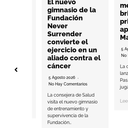
El nuevo
mer
as en
gimnasio de la
brit
Myrtea
Fundación
pri
lsar el
Never
aper
ng
Surrender
Man
ial
convierte el
ejercicio en un
5 Agos
No Hay
aliado contra el
rios
cáncer
La com
working,
lanzad
nales de
5 Agosto 2026
Passpor
ntará con
No Hay Comentarios
jugado
36
La consejera de Salud
Leer m
visita el nuevo gimnasio
de entrenamiento y
supervivencia de la
Fundación…