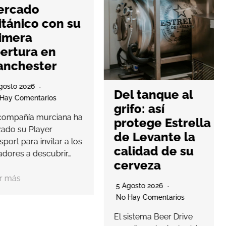
cado
ánico con su
mera
tura en
chester
to 2026
Del tanque al
 Comentarios
grifo: así
pañía murciana ha
protege Estrella
o su Player
de Levante la
t para invitar a los
calidad de su
res a descubrir…
cerveza
ás
5 Agosto 2026
No Hay Comentarios
El sistema Beer Drive