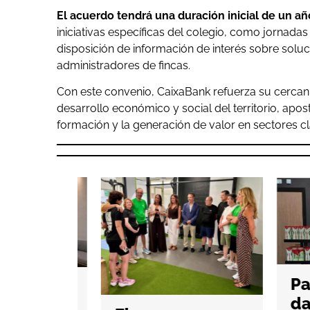
El acuerdo tendrá una duración inicial de un añ
iniciativas específicas del colegio, como jornada
disposición de información de interés sobre solu
administradores de fincas.
Con este convenio, CaixaBank refuerza su cercan
desarrollo económico y social del territorio, apos
formación y la generación de valor en sectores c
Pade
da e
g abre