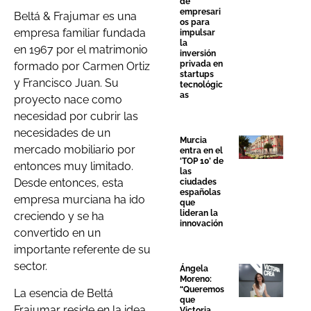
de
empresari
Beltá & Frajumar es una
os para
empresa familiar fundada
impulsar
la
en 1967 por el matrimonio
inversión
privada en
formado por Carmen Ortiz
startups
y Francisco Juan. Su
tecnológic
as
proyecto nace como
necesidad por cubrir las
necesidades de un
Murcia
mercado mobiliario por
entra en el
‘TOP 10’ de
entonces muy limitado.
las
Desde entonces, esta
ciudades
españolas
empresa murciana ha ido
que
lideran la
creciendo y se ha
innovación
convertido en un
importante referente de su
sector.
Ángela
Moreno:
“Queremos
La esencia de Beltá
que
Frajumar reside en la idea
Victoria