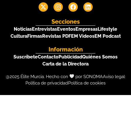
Secciones
Noticias
Entrevistas
Eventos
Empresas
Lifestyle
Cultura
Firmas
Revistas PDF
EM Videos
EM Podcast
Información
Suscríbete
Contacto
Publicidad
Quiénes Somos
Carta de la Directora
@2025 Élite Murcia. Hecho con
por SONOMA
Aviso legal
Política de privacidad
Política de cookies