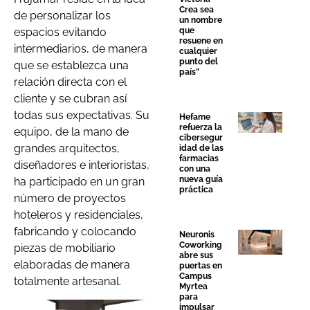
Crea sea
de personalizar los
un nombre
espacios evitando
que
resuene en
intermediarios, de manera
cualquier
punto del
que se establezca una
país”
relación directa con el
cliente y se cubran así
todas sus expectativas. Su
Hefame
refuerza la
equipo, de la mano de
cibersegur
grandes arquitectos,
idad de las
farmacias
diseñadores e interioristas,
con una
nueva guía
ha participado en un gran
práctica
número de proyectos
hoteleros y residenciales,
fabricando y colocando
Neuronis
Coworking
piezas de mobiliario
abre sus
elaboradas de manera
puertas en
Campus
totalmente artesanal.
Myrtea
para
impulsar