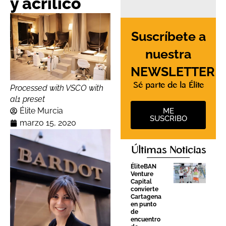
y acrílico
Suscríbete a
nuestra
NEWSLETTER
Sé parte de la Élite
Processed with VSCO with
al1 preset
Élite Murcia
ME
SUSCRIBO
marzo 15, 2020
Últimas Noticias
ÉliteBAN
Venture
Capital
convierte
Cartagena
en punto
de
encuentro