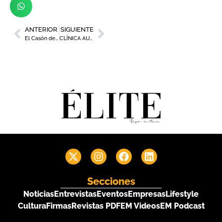
ANTERIOR
SIGUIENTE
El Casón de la Vega: alta cocina, naturaleza y arte
CLÍNICA AURA “Desata tu belleza”
Secciones
Noticias
Entrevistas
Eventos
Empresas
Lifestyle
Cultura
Firmas
Revistas PDF
EM Videos
EM Podcast