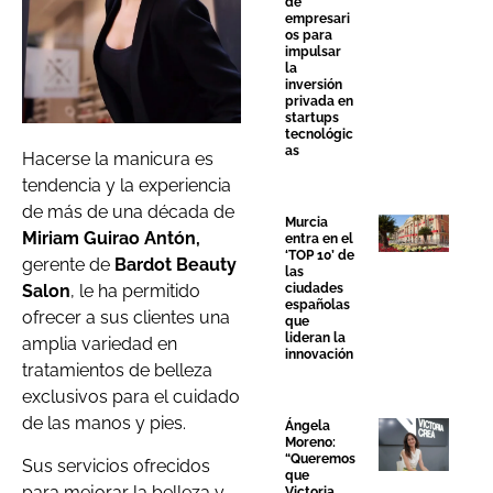
de
empresari
os para
impulsar
la
inversión
privada en
startups
tecnológic
as
Hacerse la manicura es
tendencia y la experiencia
de más de una década de
Murcia
Miriam Guirao Antón,
entra en el
‘TOP 10’ de
gerente de
Bardot Beauty
las
ciudades
Salon
, le ha permitido
españolas
ofrecer a sus clientes una
que
lideran la
amplia variedad en
innovación
tratamientos de belleza
exclusivos para el cuidado
de las manos y pies.
Ángela
Moreno:
“Queremos
Sus servicios ofrecidos
que
para mejorar la belleza y
Victoria