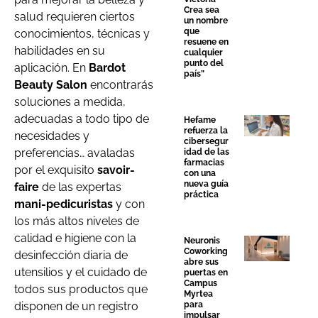
Crea sea
salud requieren ciertos
un nombre
que
conocimientos, técnicas y
resuene en
habilidades en su
cualquier
punto del
aplicación. En
Bardot
país”
Beauty Salon
encontrarás
soluciones a medida,
adecuadas a todo tipo de
Hefame
refuerza la
necesidades y
cibersegur
preferencias… avaladas
idad de las
farmacias
por el exquisito
savoir-
con una
nueva guía
faire
de las expertas
práctica
mani-pedicuristas
y con
los más altos niveles de
calidad e higiene con la
Neuronis
Coworking
desinfección diaria de
abre sus
utensilios y el cuidado de
puertas en
Campus
todos sus productos que
Myrtea
disponen de un registro
para
impulsar