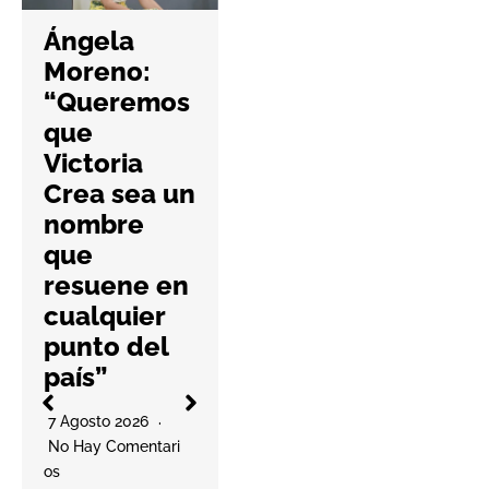
refuerza la
Ángela
ciberseguri
Moreno:
dad de las
“Queremos
farmacias
que
con una
Victoria
nueva guía
Crea sea un
práctica
nombre
6 Agosto 2026
que
No Hay Comentari
resuene en
Os
l
cualquier
La cooperativa
punto del
elabora un
país”
decálogo de
O
buenas prácticas
7 Agosto 2026
para ayudar a las
No Hay Comentari
farmacias a
Os