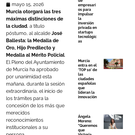
de
mayo 15, 2026
empresari
os para
Murcia otorgará las tres
impulsar
máximas distinciones de
la
inversión
la ciudad
, a título
privada en
startups
póstumo, al alcalde
José
tecnológic
Ballesta: la Medalla de
as
Oro, Hijo Predilecto y
Medalla al Mérito Policial
.
Murcia
El Pleno del Ayuntamiento
entra en el
de Murcia ha aprobado
‘TOP 10’ de
las
por unanimidad esta
ciudades
mañana, durante la sesión
españolas
que
extraordinaria, el inicio de
lideran la
innovación
los trámites para la
concesión de los más que
merecidos
Ángela
reconocimientos
Moreno:
“Queremos
institucionales a su
que
persona.
Victoria