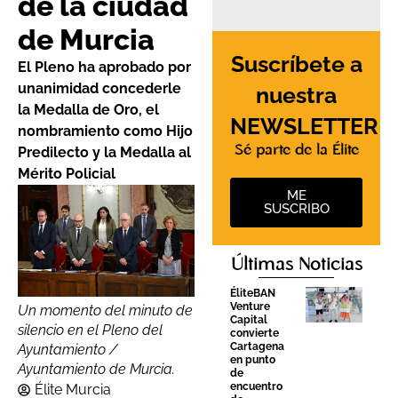
de la ciudad
de Murcia
Suscríbete a
El Pleno ha aprobado por
unanimidad concederle
nuestra
la Medalla de Oro, el
NEWSLETTER
nombramiento como Hijo
Sé parte de la Élite
Predilecto y la Medalla al
Mérito Policial
ME
SUSCRIBO
Últimas Noticias
ÉliteBAN
Venture
Un momento del minuto de
Capital
silencio en el Pleno del
convierte
Cartagena
Ayuntamiento /
en punto
Ayuntamiento de Murcia.
de
encuentro
Élite Murcia