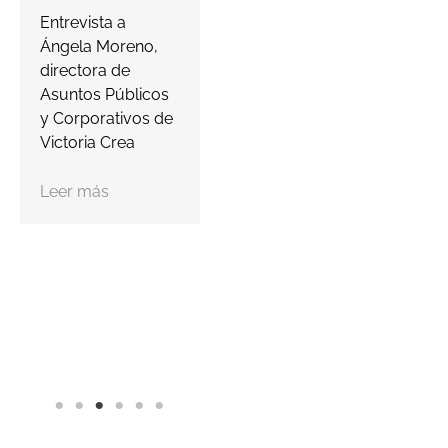
proteger…
a
Entrevista a
s
Ángela Moreno,
Leer más
c
directora de
Asuntos Públicos
y Corporativos de
Victoria Crea
Leer más