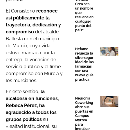
Crea sea
un nombre
El Consistorio
reconoce
que
así públicamente la
resuene en
cualquier
trayectoria, dedicación y
punto del
país”
compromiso
del alcalde
Ballesta con el municipio
de Murcia, cuya vida
Hefame
estuvo marcada por la
refuerza la
cibersegur
entrega, la vocación de
idad de las
servicio público y el firme
farmacias
con una
compromiso con Murcia y
nueva guía
práctica
los murcianos.
En este sentido,
la
alcaldesa en funciones,
Neuronis
Coworking
Rebeca Pérez, ha
abre sus
puertas en
agradecido a todos los
Campus
grupos políticos
su
Myrtea
para
«lealtad institucional, su
impulsar