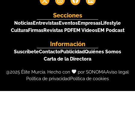
Secciones
Noticias
Entrevistas
Eventos
Empresas
Lifestyle
Cultura
Firmas
Revistas PDF
EM Videos
EM Podcast
Información
Suscríbete
Contacto
Publicidad
Quiénes Somos
Carta de la Directora
@2025 Élite Murcia. Hecho con
por SONOMA
Aviso legal
Política de privacidad
Política de cookies