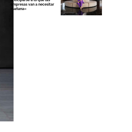
anticiparse a lo que las
empresas van a necesitar
mañana»