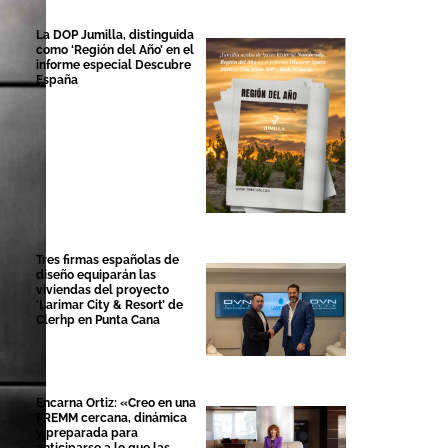
La DOP Jumilla, distinguida
como ‘Región del Año’ en el
informe especial Descubre
España
Tres firmas españolas de
diseño equiparán las
viviendas del proyecto
‘Larimar City & Resort’ de
Clerhp en Punta Cana
Encarna Ortiz: «Creo en una
FREMM cercana, dinámica
y preparada para