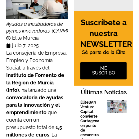
Suscríbete a
Ayudas a incubadoras de
pymes innovadoras. (CARM)
nuestra
Élite Murcia
NEWSLETTER
julio 7, 2025
Sé parte de la Élite
La consejería de Empresa,
Empleo y Economía
Social, a través del
ME
SUSCRIBO
Instituto de Fomento de
la Región de Murcia
(Info)
, ha lanzado una
Últimas Noticias
convocatoria de ayudas
ÉliteBAN
para la innovación y el
Venture
Capital
emprendimiento
que
convierte
cuenta con un
Cartagena
en punto
presupuesto total de
1,5
de
millones de euros
. La
encuentro