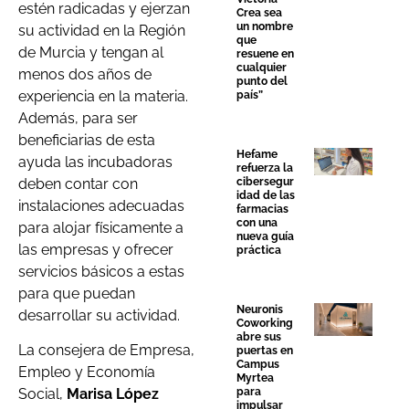
estén radicadas y ejerzan
Crea sea
un nombre
su actividad en la Región
que
de Murcia y tengan al
resuene en
cualquier
menos dos años de
punto del
experiencia en la materia.
país”
Además, para ser
beneficiarias de esta
Hefame
ayuda las incubadoras
refuerza la
deben contar con
cibersegur
idad de las
instalaciones adecuadas
farmacias
con una
para alojar físicamente a
nueva guía
las empresas y ofrecer
práctica
servicios básicos a estas
para que puedan
Neuronis
desarrollar su actividad.
Coworking
abre sus
La consejera de Empresa,
puertas en
Campus
Empleo y Economía
Myrtea
para
Social,
Marisa López
impulsar