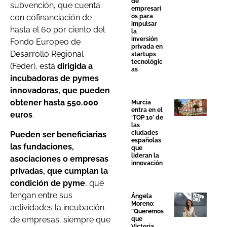
de
subvención, que cuenta
empresari
os para
con cofinanciación de
impulsar
hasta el 60 por ciento del
la
inversión
Fondo Europeo de
privada en
Desarrollo Regional
startups
tecnológic
(Feder), está
dirigida a
as
incubadoras de pymes
innovadoras, que pueden
obtener hasta 550.000
Murcia
entra en el
euros
.
‘TOP 10’ de
las
ciudades
Pueden ser beneficiarias
españolas
las fundaciones,
que
lideran la
asociaciones o empresas
innovación
privadas, que cumplan la
condición de pyme
, que
tengan entre sus
Ángela
Moreno:
actividades la incubación
“Queremos
de empresas, siempre que
que
Victoria