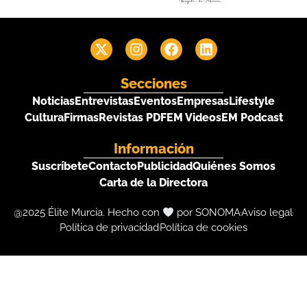
Secciones
Noticias
Entrevistas
Eventos
Empresas
Lifestyle
Cultura
Firmas
Revistas PDF
EM Videos
EM Podcast
Información
Suscríbete
Contacto
Publicidad
Quiénes Somos
Carta de la Directora
@2025 Élite Murcia. Hecho con
por SONOMA
Aviso legal
Política de privacidad
Política de cookies