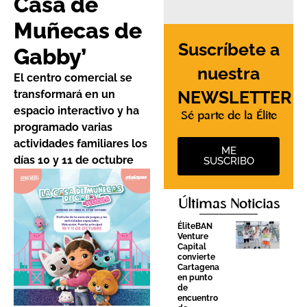
Casa de
Muñecas de
Suscríbete a
Gabby’
nuestra
El centro comercial se
NEWSLETTER
transformará en un
espacio interactivo y ha
Sé parte de la Élite
programado varias
actividades familiares los
ME
días 10 y 11 de octubre
SUSCRIBO
Últimas Noticias
ÉliteBAN
Venture
Capital
convierte
Cartagena
en punto
de
encuentro