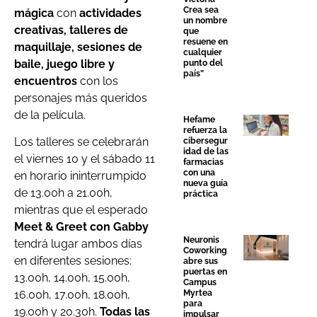
Crea sea
mágica
con
actividades
un nombre
creativas, talleres de
que
resuene en
maquillaje, sesiones de
cualquier
baile, juego libre y
punto del
país”
encuentros
con los
personajes más queridos
de la película.
Hefame
refuerza la
Los talleres se celebrarán
cibersegur
idad de las
el viernes 10 y el sábado 11
farmacias
con una
en horario ininterrumpido
nueva guía
de 13.00h a 21.00h,
práctica
mientras que el esperado
Meet & Greet con Gabby
Neuronis
tendrá lugar ambos días
Coworking
en diferentes sesiones:
abre sus
puertas en
13.00h, 14.00h, 15.00h,
Campus
16.00h, 17.00h, 18.00h,
Myrtea
para
19.00h y 20.30h.
Todas las
impulsar