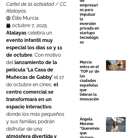
de
Cartel de la actividad / CC
empresari
os para
Atalayas.
impulsar
Élite Murcia
la
inversión
octubre 7, 2025
privada en
Atalayas
celebra un
startups
tecnológic
evento infantil muy
as
especial los días 10 y 11
de octubre
. Con motivo
del
lanzamiento de la
Murcia
entra en el
película ‘La Casa de
‘TOP 10’ de
las
Muñecas de Gabby’
el 17
ciudades
de octubre en cines,
el
españolas
que
centro comercial se
lideran la
transformará en un
innovación
espacio interactivo
,
donde los más pequeños
Ángela
y sus familias podrán
Moreno:
disfrutar de una
“Queremos
que
atmósfera divertida y
Victoria