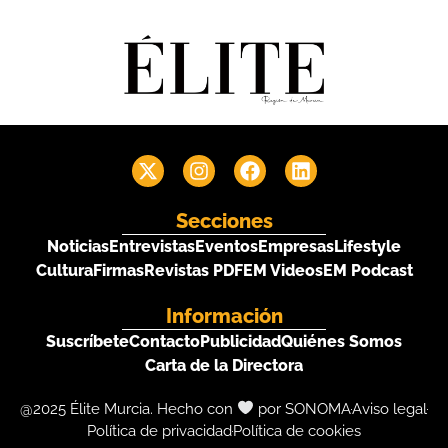
Secciones
Noticias
Entrevistas
Eventos
Empresas
Lifestyle
Cultura
Firmas
Revistas PDF
EM Videos
EM Podcast
Información
Suscríbete
Contacto
Publicidad
Quiénes Somos
Carta de la Directora
@2025 Élite Murcia. Hecho con
por SONOMA
Aviso legal
Política de privacidad
Política de cookies