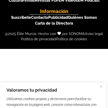
Cultura
Firmas
Revistas PDF
EM Videos
EM Podcast
Información
Suscríbete
Contacto
Publicidad
Quiénes Somos
Carta de la Directora
@2025 Élite Murcia. Hecho con
por SONOMA
Aviso legal
Política de privacidad
Política de cookies
Valoramos tu privacidad
Utilizamos cookies propias y de terceros para facilitar su
navegación en la página web, conocer cómo interactúas con