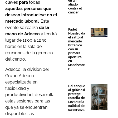
en un
claves
para
todas
aliado
aquellas personas que
contra el
cáncer
desean introducirse en el
mercado laboral
. Este
evento se realiza
de la
Padel
mano de Adecco
y tendrá
Nuestro da
el salto al
lugar de 11:00 a 12:30
mercado
británico
horas en la sala de
con su
reuniones de la gerencia
primera
apertura
del centro.
en
Mancheste
Adecco, la división del
r
Grupo Adecco
especializada en
Del tanque
flexibilidad y
al grifo: así
productividad, desarrolla
protege
Estrella de
estas sesiones para las
Levante la
calidad de
que ya se encuentran
su cerveza
disponibles las