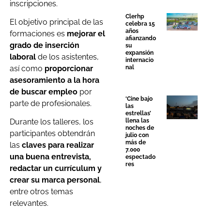
inscripciones.
Clerhp
El objetivo principal de las
celebra 15
años
formaciones es
mejorar el
afianzando
grado de inserción
su
expansión
laboral
de los asistentes,
internacio
así como
proporcionar
nal
asesoramiento a la hora
de buscar empleo
por
‘Cine bajo
parte de profesionales.
las
estrellas’
llena las
Durante los talleres, los
noches de
participantes obtendrán
julio con
más de
las
claves para realizar
7.000
una buena entrevista,
espectado
res
redactar un currículum y
crear su marca personal
,
entre otros temas
relevantes.