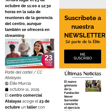
octubre de 11:00 a 12:30
horas en la sala de
Suscríbete a
reuniones de la gerencia
del centro, aunque
nuestra
también se ofrecerá en
NEWSLETTER
streaming
Sé parte de la Élite
ME
SUSCRIBO
Parte del cartel / CC
Últimas Noticias
Atalayas.
El nuevo
Élite Murcia
gimnasio
octubre 11, 2025
de la
Fundación
El
centro comercial
Never
Surrender
Atalayas
acoge el
23 de
convierte
octubre
un
taller
con
el ejercicio