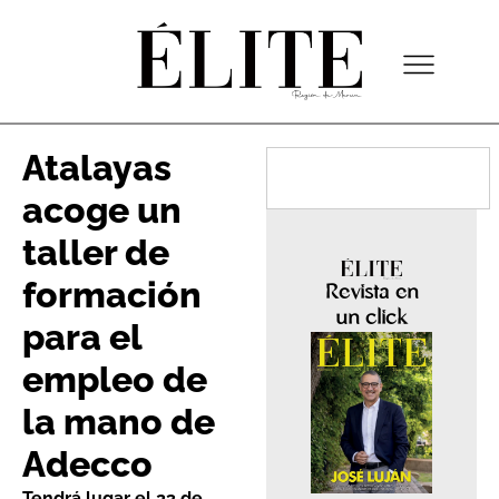
Atalayas
acoge un
taller de
formación
Revista en
un click
para el
empleo de
la mano de
Adecco
Tendrá lugar el 23 de