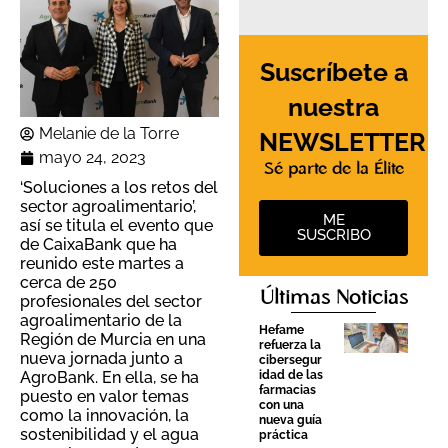
Suscríbete a
nuestra
Melanie de la Torre
NEWSLETTER
mayo 24, 2023
Sé parte de la Élite
‘Soluciones a los retos del
sector agroalimentario’,
ME
así se titula el evento que
SUSCRIBO
de CaixaBank que ha
reunido este martes a
cerca de 250
Últimas Noticias
profesionales del sector
agroalimentario de la
Hefame
Región de Murcia en una
refuerza la
nueva jornada junto a
cibersegur
idad de las
AgroBank. En ella, se ha
farmacias
puesto en valor temas
con una
como la innovación, la
nueva guía
sostenibilidad y el agua
práctica