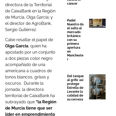
cáncer
directora de la Territorial
de CaixaBank en la Región
de Murcia, Olga García; y
Padel
el director de AgroBank,
Nuestro da
el salto al
Sergio Gutiérrez.
mercado
británico
Cabe resaltar el papel de
con su
primera
Olga Garcia
, quien ha
apertura
apostado por un conjunto
en
Mancheste
a dos piezas color negro
r
acompañado de una
americana a cuadros de
Del tanque
tonos blancos, grises y
al grifo: así
oscuros.
Durante la
protege
Estrella de
jornada, la directora
Levante la
territorial de CaixaBank ha
calidad de
su cerveza
subrayado que
“la Región
de Murcia tiene que ser
líder en emprendimiento