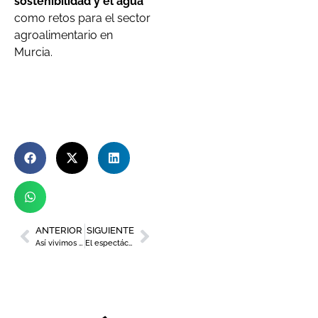
sostenibilidad y el agua
como retos para el sector
agroalimentario en
Murcia.
ANTERIOR
SIGUIENTE
Así vivimos el foro ‘Transporte & Logística Summit’ 2023
El espectáculo ‘Noche Cañón’ llega al Centro Párraga de Murcia