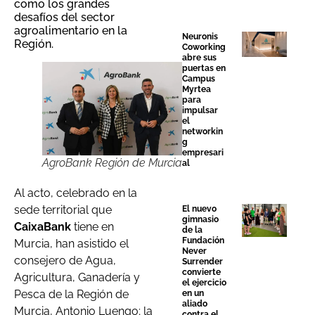
como los grandes
desafíos del sector
agroalimentario en la
Neuronis
Región.
Coworking
abre sus
puertas en
Campus
Myrtea
para
impulsar
el
networkin
g
empresari
AgroBank Región de Murcia
al
Al acto, celebrado en la
sede territorial que
El nuevo
gimnasio
CaixaBank
tiene en
de la
Fundación
Murcia, han asistido el
Never
consejero de Agua,
Surrender
convierte
Agricultura, Ganadería y
el ejercicio
Pesca de la Región de
en un
aliado
Murcia, Antonio Luengo; la
contra el