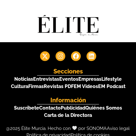
Secciones
Noticias
Entrevistas
Eventos
Empresas
Lifestyle
Cultura
Firmas
Revistas PDF
EM Videos
EM Podcast
Información
Suscríbete
Contacto
Publicidad
Quiénes Somos
Carta de la Directora
@2025 Élite Murcia. Hecho con
por SONOMA
Aviso legal
Política de privacidad
Política de cookies