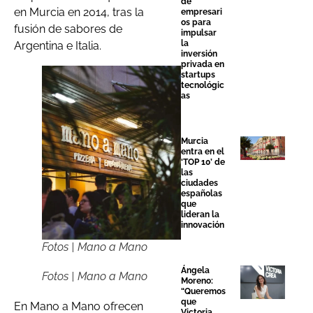
de
en Murcia en 2014, tras la
empresari
os para
fusión de sabores de
impulsar
la
Argentina e Italia.
inversión
privada en
startups
tecnológic
as
Murcia
entra en el
‘TOP 10’ de
las
ciudades
españolas
que
lideran la
innovación
Fotos | Mano a Mano
Ángela
Fotos | Mano a Mano
Moreno:
“Queremos
que
En Mano a Mano ofrecen
Victoria