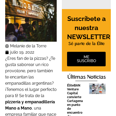
Suscríbete a
nuestra
NEWSLETTER
Sé parte de la Élite
Melanie de la Torre
julio 19, 2022
ME
¿Eres fan de la pizzas? ¿Te
SUSCRIBO
gusta saborear un rico
provolone, pero también
Últimas Noticias
te encantan las
empanadillas argentinas?
ÉliteBAN
¡Tenemos el lugar perfecto
Venture
Capital
para ti! Se trata de la
convierte
Cartagena
pizzería y empanadillería
en punto
Mano a Mano
, una
de
encuentro
empresa familiar que nace