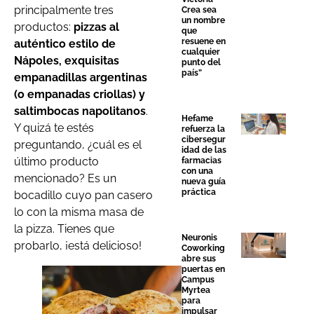
principalmente tres
Crea sea
un nombre
productos:
pizzas al
que
resuene en
auténtico estilo de
cualquier
Nápoles, exquisitas
punto del
país”
empanadillas argentinas
(o empanadas criollas) y
saltimbocas napolitanos
.
Hefame
Y quizá te estés
refuerza la
cibersegur
preguntando, ¿cuál es el
idad de las
último producto
farmacias
con una
mencionado? Es un
nueva guía
práctica
bocadillo cuyo pan casero
lo con la misma masa de
la pizza. Tienes que
Neuronis
probarlo, ¡está delicioso!
Coworking
abre sus
puertas en
Campus
Myrtea
para
impulsar