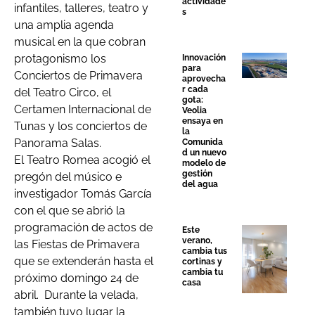
actividade
infantiles, talleres, teatro y
s
una amplia agenda
musical en la que cobran
protagonismo los
Innovación
para
Conciertos de Primavera
aprovecha
r cada
del Teatro Circo, el
gota:
Certamen Internacional de
Veolia
ensaya en
Tunas y los conciertos de
la
Panorama Salas.
Comunida
d un nuevo
El Teatro Romea acogió el
modelo de
gestión
pregón del músico e
del agua
investigador Tomás García
con el que se abrió la
programación de actos de
Este
verano,
las Fiestas de Primavera
cambia tus
que se extenderán hasta el
cortinas y
cambia tu
próximo domingo 24 de
casa
abril. Durante la velada,
también tuvo lugar la