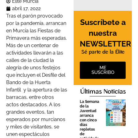
Élite Murcia
abril 17, 2022
Tras el parón provocado
Suscríbete a
por la pandemia, arrancan
en Murcia las Fiestas de
nuestra
Primavera más esperadas.
NEWSLETTER
Más de un centenar de
Sé parte de la Élite
actividades llevarán a las
calles de la ciudad la
alegría de unos festejos
ME
SUSCRIBO
que incluyen el Desfile del
Bando de la Huerta
Infantil y la apertura de las
Últimas Noticias
barracas, entre otros
La Semana
actos destacados. A los
de la
Juventud
grandes eventos, tan
arranca
esperados por murcianos
con cinco
días
y miles de visitantes, se
repletos
unen espectáculos
de