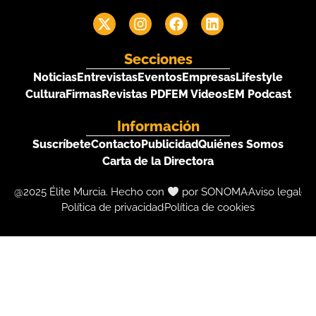
Secciones
Noticias
Entrevistas
Eventos
Empresas
Lifestyle
Cultura
Firmas
Revistas PDF
EM Videos
EM Podcast
Información
Suscríbete
Contacto
Publicidad
Quiénes Somos
Carta de la Directora
@2025 Élite Murcia. Hecho con
por SONOMA
Aviso legal
Política de privacidad
Política de cookies