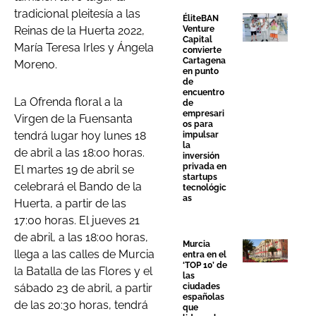
tradicional pleitesía a las
ÉliteBAN
Venture
Reinas de la Huerta 2022,
Capital
María Teresa Irles y Ángela
convierte
Cartagena
Moreno.
en punto
de
encuentro
La Ofrenda floral a la
de
empresari
Virgen de la Fuensanta
os para
tendrá lugar hoy lunes 18
impulsar
la
de abril a las 18:00 horas.
inversión
privada en
El martes 19 de abril se
startups
celebrará el Bando de la
tecnológic
as
Huerta, a partir de las
17:00 horas. El jueves 21
de abril, a las 18:00 horas,
Murcia
llega a las calles de Murcia
entra en el
‘TOP 10’ de
la Batalla de las Flores y el
las
sábado 23 de abril, a partir
ciudades
españolas
de las 20:30 horas, tendrá
que