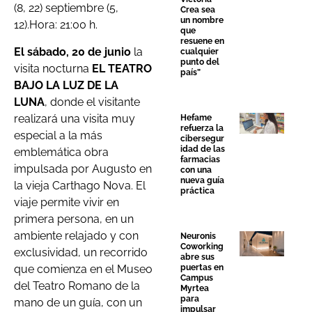
(8, 22) septiembre (5,
Crea sea
un nombre
12).Hora: 21:00 h.
que
resuene en
El sábado, 20 de junio
la
cualquier
punto del
visita nocturna
EL TEATRO
país”
BAJO LA LUZ DE LA
LUNA
, donde el visitante
realizará una visita muy
Hefame
refuerza la
especial a la más
cibersegur
idad de las
emblemática obra
farmacias
impulsada por Augusto en
con una
nueva guía
la vieja Carthago Nova. El
práctica
viaje permite vivir en
primera persona, en un
ambiente relajado y con
Neuronis
Coworking
exclusividad, un recorrido
abre sus
que comienza en el Museo
puertas en
Campus
del Teatro Romano de la
Myrtea
para
mano de un guía, con un
impulsar