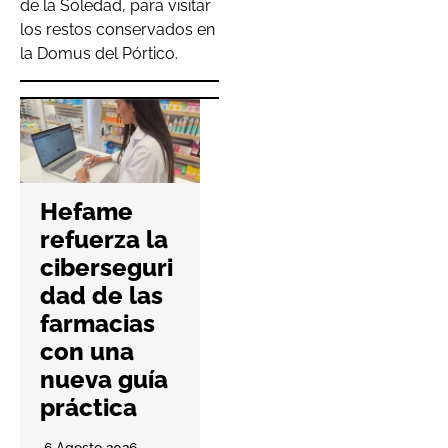
de la Soledad, para visitar
los restos conservados en
la Domus del Pórtico.
Hefame
Neuronis
refuerza la
Coworking
ciberseguri
abre sus
dad de las
puertas en
farmacias
Campus
con una
Myrtea
nueva guía
para
práctica
impulsar el
6 Agosto 2026