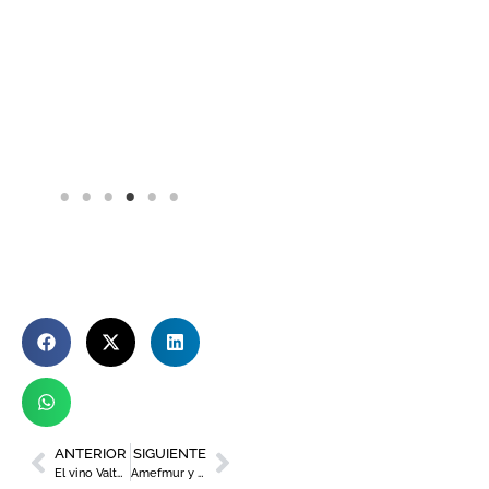
ANTERIOR
SIGUIENTE
El vino Valterrae de García Carrión, Premio Gran Selección Campo y Alma 2026 al mejor tinto de añadas anteriores a 2024
Amefmur y Adimur analizan estrategias para garantizar el legado familiar en las empresas