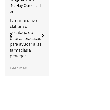
networking
No Hay Comentari
empresaria
Os
l
La cooperativa
6 Agosto 2026
elabora un
No Hay Comentari
decálogo de
Os
buenas prácticas
para ayudar a las
Este nuevo
farmacias a
O
coworking, que
proteger…
abrirá a finales de
L
septiembre,
S
Leer más
contará con 11
despachos, 36
puestos…
y
l
Leer más