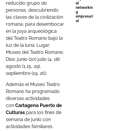
reducido grupo de
el
networkin
personas, descubriendo
g
las claves de la civilización
empresari
al
romana, para desembocar
en la joya arqueológica
del Teatro Romano bajo la
luz de la luna. Lugar:
Museo del Teatro Romano.
Días: junio (20) julio (4, 18)
agosto (1,15, 29),
septiembre (19, 26).
Además el Museo Teatro
Romano ha programado
diversas actividades
con
Cartagena Puerto de
Culturas
para los fines de
semana de junio con
actividades familiares,