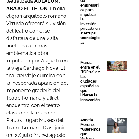
teatralizada
AULAEUM,
de
empresari
ABAJO EL TELÓN.
En ella
os para
impulsar
el gran arquitecto romano
la
Vitruvio ofrecerá su visión
inversión
privada en
del teatro con él se
startups
disfrutará de una visita
tecnológic
as
nocturna a la más
emblemática obra
impulsada por Augusto en
Murcia
entra en el
la vieja Carthago Nova. El
‘TOP 10’ de
final del viaje culmina con
las
ciudades
la inesperada aparición del
españolas
imponente graderío del
que
lideran la
Teatro Romano y allí el
innovación
encuentro con el teatro
clásico de la mano de
Plauto. Lugar: Museo del
Ángela
Moreno:
Teatro Romano Días: junio
“Queremos
que
(13, 27) julio (11, 25) agosto
Victoria