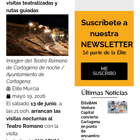
visitas teatralizadas y
rutas guiadas
Suscríbete a
nuestra
NEWSLETTER
Sé parte de la Élite
Imagen del Teatro Romano
de Cartagena de noche /
ME
SUSCRIBO
Ayuntamiento de
Cartagena.
Élite Murcia
Últimas Noticias
mayo 19, 2026
El sábado
13 de junio
, a
ÉliteBAN
Venture
las 21:00h,
arrancan las
Capital
convierte
visitas nocturnas al
Cartagena
Teatro Romano
con la
en punto
de
visita
encuentro