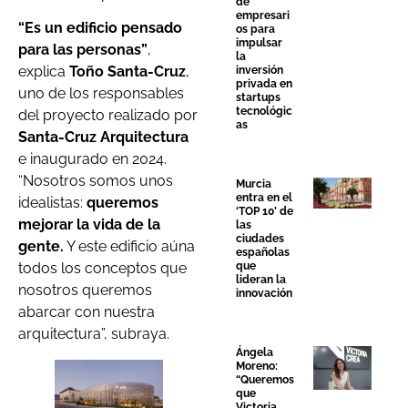
de
empresari
“Es un edificio pensado
os para
impulsar
para las personas”
,
la
explica
Toño Santa-Cruz
,
inversión
privada en
uno de los responsables
startups
tecnológic
del proyecto realizado por
as
Santa-Cruz Arquitectura
e inaugurado en 2024.
“Nosotros somos unos
Murcia
entra en el
idealistas:
queremos
‘TOP 10’ de
mejorar la vida de la
las
ciudades
gente.
Y este edificio aúna
españolas
que
todos los conceptos que
lideran la
nosotros queremos
innovación
abarcar con nuestra
arquitectura”, subraya.
Ángela
Moreno:
“Queremos
que
Victoria