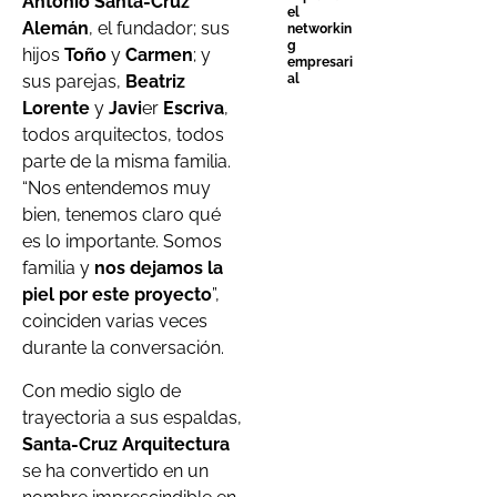
Antonio Santa-Cruz
el
Alemán
, el fundador; sus
networkin
g
hijos
Toño
y
Carmen
; y
empresari
al
sus parejas,
Beatriz
Lorente
y
Javi
er
Escriva
,
todos arquitectos, todos
parte de la misma familia.
“Nos entendemos muy
bien, tenemos claro qué
es lo importante. Somos
familia y
nos dejamos la
piel por este proyecto
”,
coinciden varias veces
durante la conversación.
Con medio siglo de
trayectoria a sus espaldas,
Santa-Cruz Arquitectura
se ha convertido en un