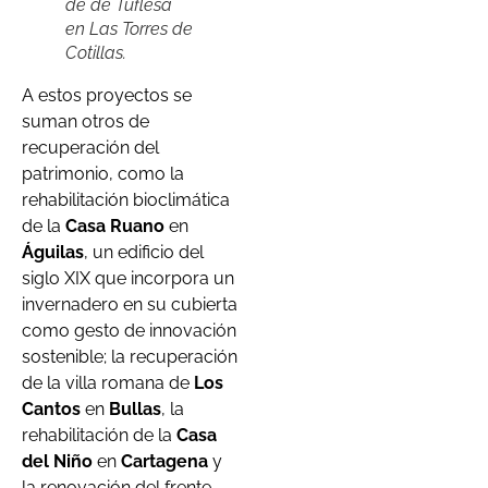
de de Tuflesa
en Las Torres de
Cotillas.
A estos proyectos se
suman otros de
recuperación del
patrimonio, como la
rehabilitación bioclimática
de la
Casa Ruano
en
Águilas
, un edificio del
siglo XIX que incorpora un
invernadero en su cubierta
como gesto de innovación
sostenible; la recuperación
de la villa romana de
Los
Cantos
en
Bullas
, la
rehabilitación de la
Casa
del Niño
en
Cartagena
y
la renovación del frente