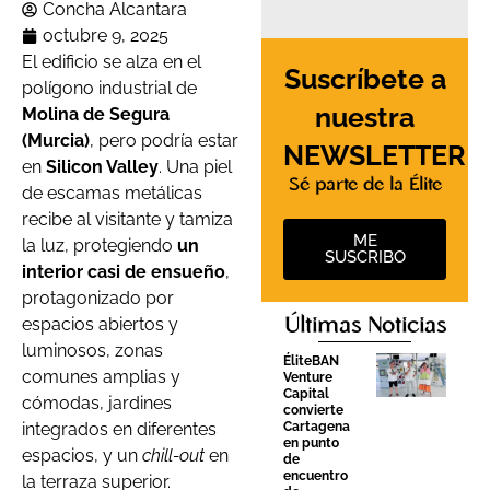
Concha Alcantara
octubre 9, 2025
El edificio se alza en el
Suscríbete a
polígono industrial de
nuestra
Molina de Segura
(Murcia)
, pero podría estar
NEWSLETTER
en
Silicon Valley
. Una piel
Sé parte de la Élite
de escamas metálicas
recibe al visitante y tamiza
ME
la luz, protegiendo
un
SUSCRIBO
interior casi de ensueño
,
protagonizado por
espacios abiertos y
Últimas Noticias
luminosos, zonas
ÉliteBAN
comunes amplias y
Venture
Capital
cómodas, jardines
convierte
integrados en diferentes
Cartagena
en punto
espacios, y un
chill-out
en
de
encuentro
la terraza superior.