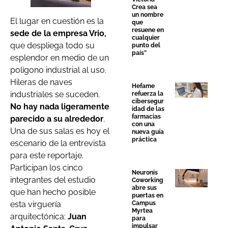
Crea sea
un nombre
El lugar en cuestión es la
que
resuene en
sede de la empresa Vrio,
cualquier
que despliega todo su
punto del
país”
esplendor en medio de un
polígono industrial al uso.
Hileras de naves
Hefame
industriales se suceden.
refuerza la
cibersegur
No hay nada ligeramente
idad de las
farmacias
parecido a su alrededor
.
con una
Una de sus salas es hoy el
nueva guía
práctica
escenario de la entrevista
para este reportaje.
Participan los cinco
Neuronis
integrantes del estudio
Coworking
abre sus
que han hecho posible
puertas en
Campus
esta virguería
Myrtea
arquitectónica:
Juan
para
impulsar