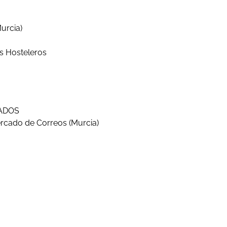
urcia)
s Hosteleros
EADOS
ercado de Correos (Murcia)