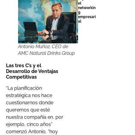
el
networkin
g
empresari
al
Antonio Muñoz, CEO de
AMC Natural Drinks Group
Las tres C’s y el
Desarrollo de Ventajas
Competitivas
“La planificación
estratégica nos hace
cuestionarnos donde
queremos que esté
nuestra compañía en, por
ejemplo, cinco años”
comenzó Antonio, “hoy