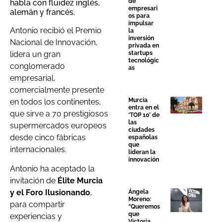
de
habla con fluidez inglés,
empresari
alemán y francés.
os para
impulsar
Antonio recibió el Premio
la
inversión
Nacional de Innovación,
privada en
startups
lidera un gran
tecnológic
conglomerado
as
empresarial,
comercialmente presente
Murcia
en todos los continentes,
entra en el
que sirve a 70 prestigiosos
‘TOP 10’ de
las
supermercados europeos
ciudades
desde cinco fábricas
españolas
que
internacionales.
lideran la
innovación
Antonio ha aceptado la
invitación de
Élite Murcia
y el Foro Ilusionando
,
Ángela
Moreno:
para compartir
“Queremos
que
experiencias y
Victoria