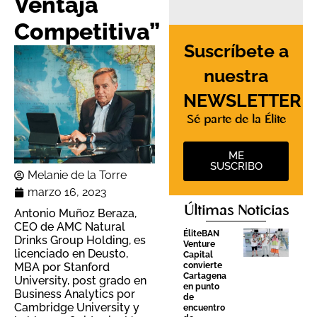
Ventaja
Competitiva”
Suscríbete a
nuestra
NEWSLETTER
Sé parte de la Élite
ME
SUSCRIBO
Melanie de la Torre
marzo 16, 2023
Últimas Noticias
Antonio Muñoz Beraza,
CEO de AMC Natural
ÉliteBAN
Drinks Group Holding
,
es
Venture
licenciado en Deusto,
Capital
convierte
MBA por Stanford
Cartagena
University, post grado en
en punto
Business Analytics por
de
Cambridge University y
encuentro