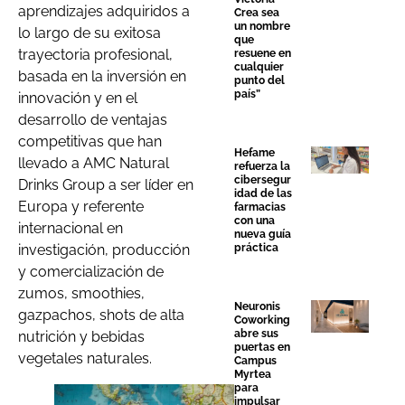
aprendizajes adquiridos a
Crea sea
un nombre
lo largo de su exitosa
que
trayectoria profesional,
resuene en
cualquier
basada en la inversión en
punto del
país”
innovación y en el
desarrollo de ventajas
competitivas que han
Hefame
llevado a AMC Natural
refuerza la
cibersegur
Drinks Group a ser líder en
idad de las
Europa y referente
farmacias
con una
internacional en
nueva guía
investigación, producción
práctica
y comercialización de
zumos, smoothies,
Neuronis
gazpachos, shots de alta
Coworking
abre sus
nutrición y bebidas
puertas en
vegetales naturales.
Campus
Myrtea
para
impulsar